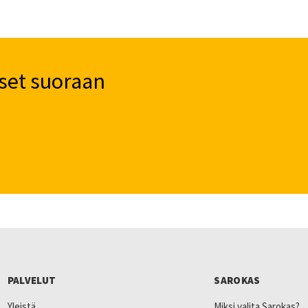
set suoraan
PALVELUT
SAROKAS
Yleistä
Miksi valita Sarokas?