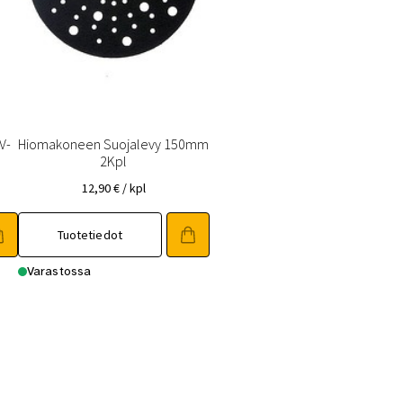
V-
Hiomakoneen Suojalevy 150mm
2Kpl
12,90
€
/ kpl
Tuotetiedot
Varastossa