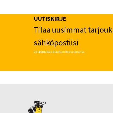
UUTISKIRJE
Tilaa uusimmat tarjouk
sähköpostiisi
Voit peruuttaa tilauksen koska tahansa.