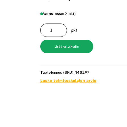
Varastossa
(2 pkt)
Hiomalautanen
Gex
pkt
125mm
Medium
määrä
Lisää ostoskoriin
Tuotetunnus (SKU):
148297
Laske toimituskulujen arvio