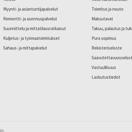
Myynti- ja asiantuntijapalvelut
Toimitus ja nouto
Remontti- ja asennuspalvelut
Maksutavat
Suunnittelu ja mittatilausratkaisut
Takuu, palautus ja tuk
Kuljetus- ja työmaatoimitukset
Pura sopimus
Sahaus- ja mittapalvelut
Rekisteriseloste
Saavutettavuusselos
Vastuullisuus
Laskutustiedot
än.