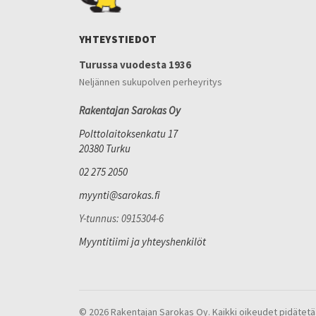
YHTEYSTIEDOT
Turussa vuodesta 1936
Neljännen sukupolven perheyritys
Rakentajan Sarokas Oy
Polttolaitoksenkatu 17
20380 Turku
02 275 2050
myynti@sarokas.fi
Y-tunnus: 0915304-6
Myyntitiimi ja yhteyshenkilöt
© 2026 Rakentajan Sarokas Oy. Kaikki oikeudet pidätetä