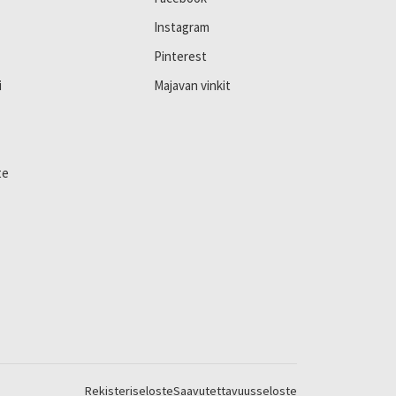
Instagram
Pinterest
i
Majavan vinkit
te
Rekisteriseloste
Saavutettavuusseloste