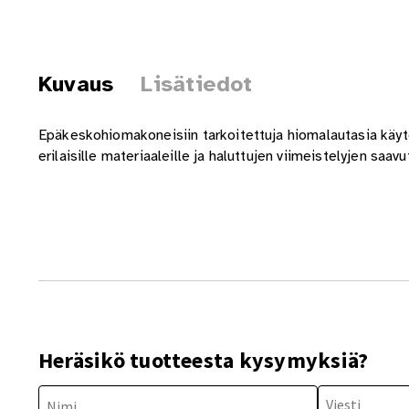
Kuvaus
Lisätiedot
Epäkeskohiomakoneisiin tarkoitettuja hiomalautasia käytet
erilaisille materiaaleille ja haluttujen viimeistelyjen saav
Heräsikö tuotteesta kysymyksiä?