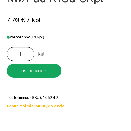
7,70
€
/ kpl
Varastossa
(10 kpl)
Hiomapyörö
125
kpl
Rw/Puu
K180
5Kpl
määrä
Lisää ostoskoriin
Tuotetunnus (SKU):
148249
Laske toimituskulujen arvio