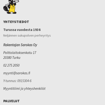
YHTEYSTIEDOT
Turussa vuodesta 1936
Neljännen sukupolven perheyritys
Rakentajan Sarokas Oy
Polttolaitoksenkatu 17
20380 Turku
02 275 2050
myynti@sarokas.fi
Y-tunnus: 0915304-6
Myyntitiimi ja yhteyshenkilöt
PALVELUT