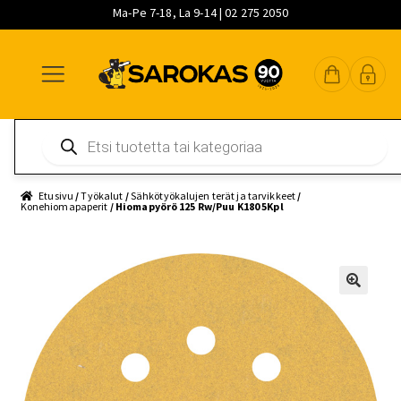
Ma-Pe 7-18, La 9-14 | 02 275 2050
Siirry
Siirry
Siirry
navigointiin
sisältöön
pääsisältöön
Products
search
Etusivu
/
Työkalut
/
Sähkötyökalujen terät ja tarvikkeet
/
Konehiomapaperit
/ Hiomapyörö 125 Rw/Puu K180 5Kpl