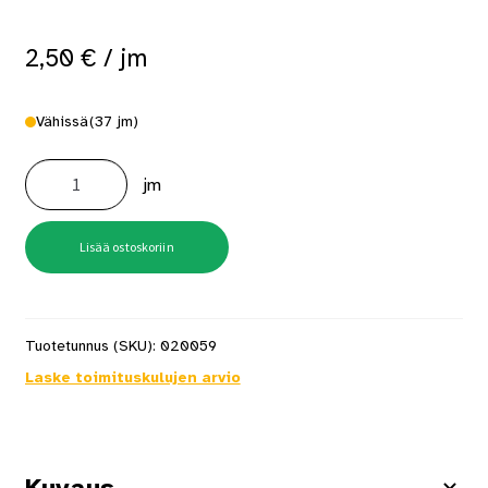
2,50
€
/ jm
Vähissä
(37 jm)
Höylälista
SH
jm
28x28
Mänty
Puuvalmis
määrä
Lisää ostoskoriin
Tuotetunnus (SKU):
020059
Laske toimituskulujen arvio