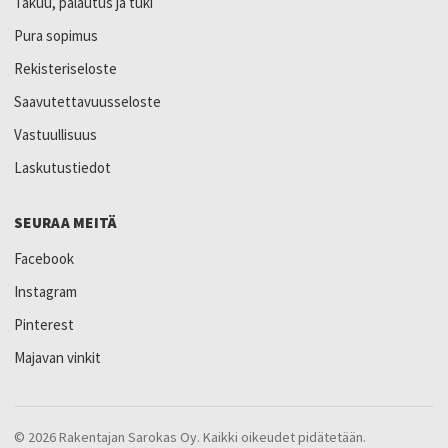
Takuu, palautus ja tuki
Pura sopimus
Rekisteriseloste
Saavutettavuusseloste
Vastuullisuus
Laskutustiedot
SEURAA MEITÄ
Facebook
Instagram
Pinterest
Majavan vinkit
© 2026 Rakentajan Sarokas Oy. Kaikki oikeudet pidätetään.