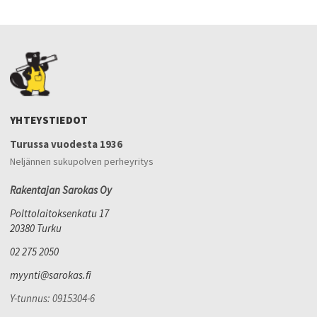
YHTEYSTIEDOT
Turussa vuodesta 1936
Neljännen sukupolven perheyritys
Rakentajan Sarokas Oy
Polttolaitoksenkatu 17
20380 Turku
02 275 2050
myynti@sarokas.fi
Y-tunnus: 0915304-6