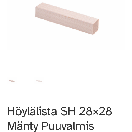
Höylälista SH 28×28
Mänty Puuvalmis