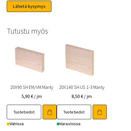
Tutustu myös
20X90 SH EM/VM Mänty
20X140 SH US 1-3 Mänty
5,90
€
/ jm
8,50
€
/ jm
Tuotetiedot
Tuotetiedot
Vähissä
Varastossa