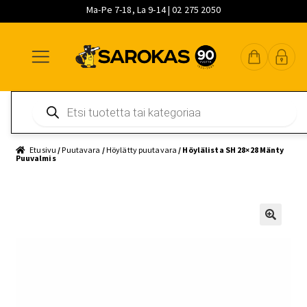
Ma-Pe 7-18, La 9-14 | 02 275 2050
Siirry
Siirry
Siirry
navigointiin
sisältöön
pääsisältöön
Products
search
Etusivu
/
Puutavara
/
Höylätty puutavara
/ Höylälista SH 28×28 Mänty
Puuvalmis