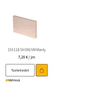
15X118 SH EM/VM Mänty
7,20
€
/ jm
Tuotetiedot
Vähissä