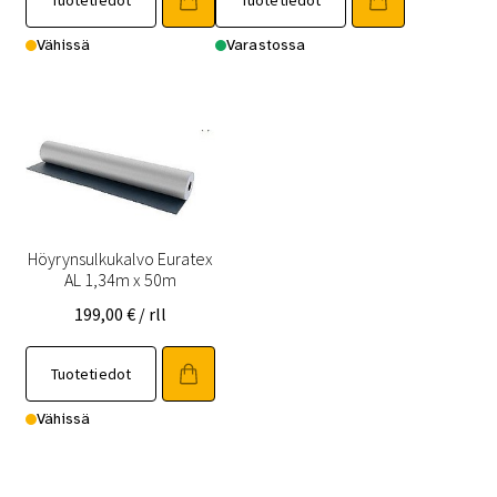
Tuotetiedot
Tuotetiedot
Vähissä
Varastossa
Höyrynsulkukalvo Euratex
AL 1,34m x 50m
199,00
€
/ rll
Tuotetiedot
Vähissä