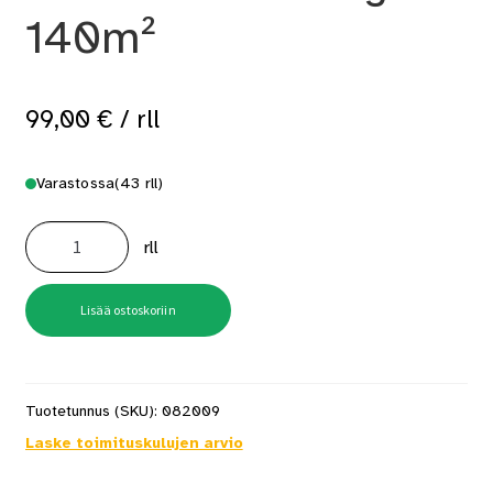
140m²
99,00
€
/ rll
Varastossa
(43 rll)
Höyrynsulkumuovi
Meltex
rll
SFS
25.8kg
140m²
määrä
Lisää ostoskoriin
Tuotetunnus (SKU):
082009
Laske toimituskulujen arvio