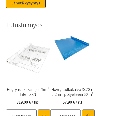
Tutustu myös
Höyrynsulkukangas 75m²
Höyrynsulkukalvo 3x20m
Intello XN
0,2mm polyeteeni 60 m²
319,00
€
/ kpl
57,90
€
/ rll