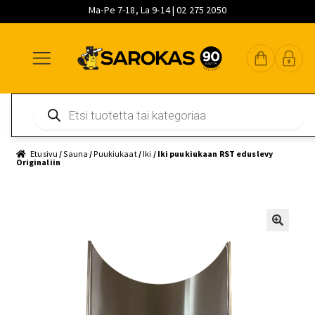
Ma-Pe 7-18, La 9-14 | 02 275 2050
Siirry
Siirry
Siirry
navigointiin
sisältöön
pääsisältöön
Products
search
Etusivu
/
Sauna
/
Puukiukaat
/
Iki
/ Iki puukiukaan RST eduslevy
Originaliin