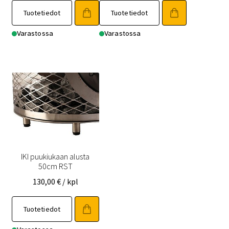
1
1
Tuotetiedot
Tuotetiedot
630,00 €.
490,00 €.
Varastossa
Varastossa
IKI puukiukaan alusta
50cm RST
130,00
€
/ kpl
Tuotetiedot