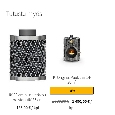
Tutustu myös
IKI Original Puukiuas 14-
30m³
-8%
Iki 30 cm plus-verkko +
poistoputki 35 cm
Alkuperäinen
Nykyinen
1 630,00
€
1 490,00
€
/
hinta
hinta
135,00
€
/ kpl
kpl
oli:
on: