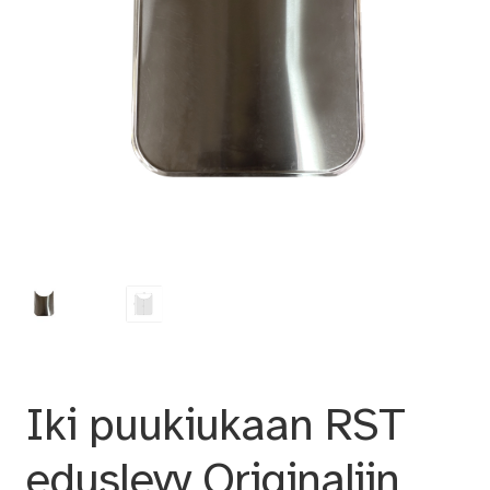
Iki puukiukaan RST
eduslevy Originaliin