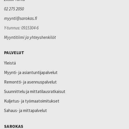
02 275 2050
myynti@sarokas.fi
Y-tunnus: 0915304-6
Myyntitiimi ja yhteyshenkilöt
PALVELUT
Yleistä
Myynti- ja asiantuntijapalvelut
Remontti- ja asennuspalvelut
Suunnittelu ja mittatilausratkaisut
Kuljetus- ja työmaatoimitukset
Sahaus- ja mittapalvelut
SAROKAS