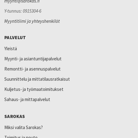
myynti@sarokas.fi
Y-tunnus: 0915304-6
Myyntitiimi ja yhteyshenkilöt
PALVELUT
Yleistä
Myynti- ja asiantuntijapalvelut
Remontti- ja asennuspalvelut
Suunnittelu ja mittatilausratkaisut
Kuljetus- ja työmaatoimitukset
Sahaus- ja mittapalvelut
SAROKAS
Miksi valita Sarokas?
Toimitus ja nouto