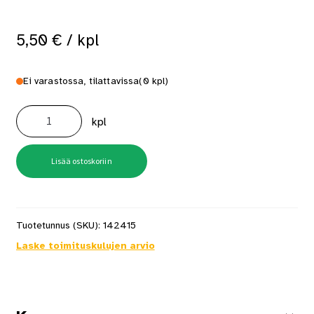
5,50
€
/ kpl
Ei varastossa, tilattavissa
(0 kpl)
Ikkunapainike
Torino
kpl
Valkoinen
Habo
17643
määrä
Lisää ostoskoriin
Tuotetunnus (SKU):
142415
Laske toimituskulujen arvio