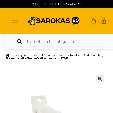
Ma-Pe 7-18, La 9-14 | 02 275 2050
Siirry
Siirry
Siirry
navigointiin
sisältöön
pääsisältöön
Products
search
Etusivu
/
Ovet ja ikkunat
/
Ovenpainikkeet ja tarvikkeet
/
Ikkunahelat
/
Ikkunapainike Torino Valkoinen Habo 17643