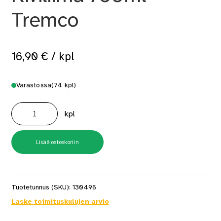
Tremco
16,90
€
/ kpl
Varastossa
(74 kpl)
Illbruck
Pu700
kpl
Kiviliima
750ml
Tremco
määrä
Lisää ostoskoriin
Tuotetunnus (SKU):
130496
Laske toimituskulujen arvio