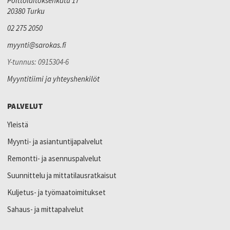
Polttolaitoksenkatu 17
20380 Turku
02 275 2050
myynti@sarokas.fi
Y-tunnus: 0915304-6
Myyntitiimi ja yhteyshenkilöt
PALVELUT
Yleistä
Myynti- ja asiantuntijapalvelut
Remontti- ja asennuspalvelut
Suunnittelu ja mittatilausratkaisut
Kuljetus- ja työmaatoimitukset
Sahaus- ja mittapalvelut