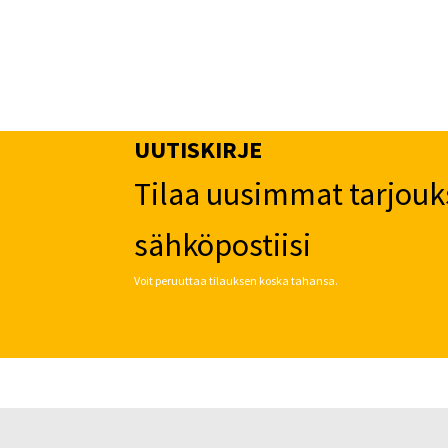
UUTISKIRJE
Tilaa uusimmat tarjouk
sähköpostiisi
Voit peruuttaa tilauksen koska tahansa.