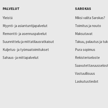
PALVELUT
SAROKAS
Yleistä
Miksi valita Sarokas?
Myynti- ja asiantuntijapalvelut
Toimitus ja nouto
Remontti- ja asennuspalvelut
Maksutavat
Suunnittelu ja mittatilausratkaisut
Takuu, palautus ja tuk
Kuljetus- ja työmaatoimitukset
Pura sopimus
Sahaus- ja mittapalvelut
Rekisteriseloste
Saavutettavuusselos
Vastuullisuus
Laskutustiedot