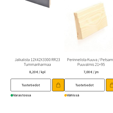
Jalkalista 12X42X3300 RR23
Perinnelista Kuuva / Petsa
Tummanharmaa
Puuvalmis 21×95
8,20
€
/ kpl
7,00
€
/ jm
Tuotetiedot
Tuotetiedot
Varastossa
Vähissä