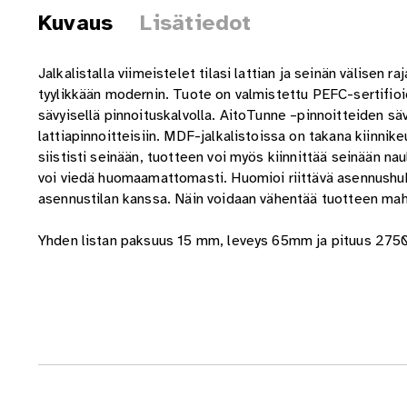
Kuvaus
Lisätiedot
Jalkalistalla viimeistelet tilasi lattian ja seinän välisen r
tyylikkään modernin. Tuote on valmistettu PEFC-sertifio
sävyisellä
pinnoituskalvolla. AitoTunne –pinnoitteiden säv
lattiapinnoitteisiin. MDF-jalkalistoissa on takana kiinnike
siististi seinään, tuotteen voi myös kiinnittää seinään na
voi viedä huomaamattomasti. Huomioi riittävä asennushu
asennustilan kanssa. Näin voidaan vähentää tuotteen mah
Yhden listan paksuus 15 mm, leveys 65mm ja pituus 275