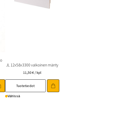
mo
JL 12x58x3300 valkoinen mänty
11,50
€
/ kpl
Tuotetiedot
Vähissä