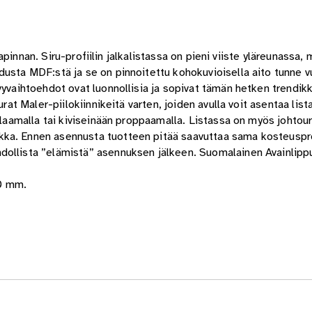
ajapinnan. Siru-profiilin jalkalistassa on pieni viiste yläreunassa,
idusta MDF:stä ja se on pinnoitettu kohokuvioisella aito tunne
yvaihtoehdot ovat luonnollisia ja sopivat tämän hetken trendikk
urat Maler-piilokiinnikeitä varten,
joiden avulla voit asentaa lista
ulaamalla tai kiviseinään proppaamalla. Listassa on myös johtour
kka. Ennen asennusta tuotteen pitää saavuttaa sama kosteuspro
dollista ”elämistä” asennuksen jälkeen. Suomalainen Avainlipp
0 mm.