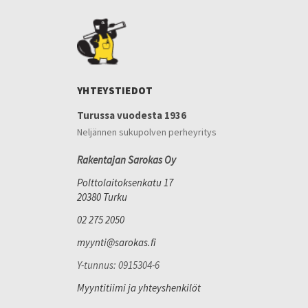
YHTEYSTIEDOT
Turussa vuodesta 1936
Neljännen sukupolven perheyritys
Rakentajan Sarokas Oy
Polttolaitoksenkatu 17
20380 Turku
02 275 2050
myynti@sarokas.fi
Y-tunnus: 0915304-6
Myyntitiimi ja yhteyshenkilöt