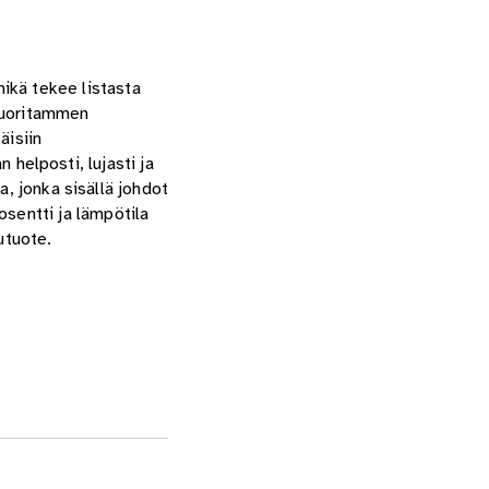
 mikä tekee listasta
 vuoritammen
äisiin
n helposti, lujasti ja
a, jonka sisällä johdot
sentti ja lämpötila
utuote.