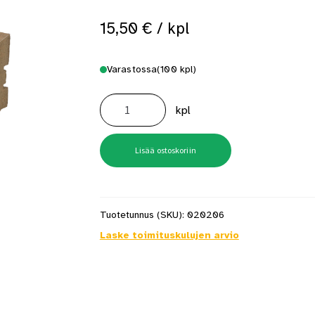
15,50
€
/ kpl
Varastossa
(100 kpl)
Jalkalista
Siru
kpl
MDF
15x65x2750
Mel
Aito
Tunne
Lisää ostoskoriin
Vuoritammi
määrä
Tuotetunnus (SKU):
020206
Laske toimituskulujen arvio