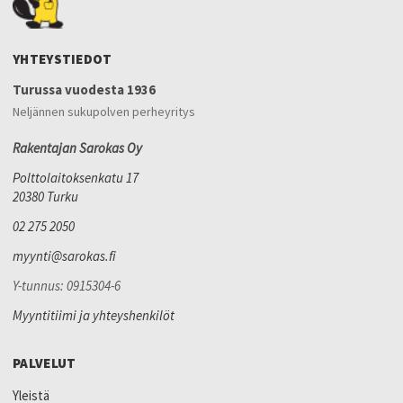
YHTEYSTIEDOT
Turussa vuodesta 1936
Neljännen sukupolven perheyritys
Rakentajan Sarokas Oy
Polttolaitoksenkatu 17
20380 Turku
02 275 2050
myynti@sarokas.fi
Y-tunnus: 0915304-6
Myyntitiimi ja yhteyshenkilöt
PALVELUT
Yleistä