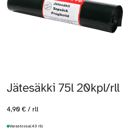
Jätesäkki 75l 20kpl/rll
4,90
€
/ rll
Varastossa
(43 rll)