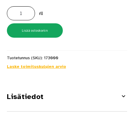
Jätesäkki
75l
rll
20kpl/rll
määrä
Lisää ostoskoriin
Tuotetunnus (SKU):
173000
Laske toimituskulujen arvio
Lisätiedot