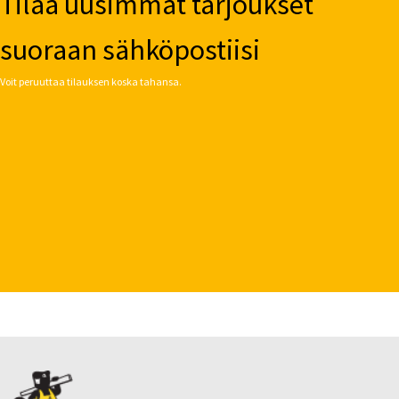
Tilaa uusimmat tarjoukset
suoraan sähköpostiisi
Voit peruuttaa tilauksen koska tahansa.