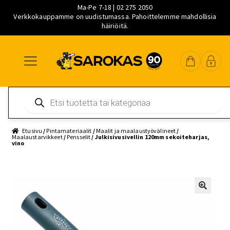
Ma-Pe 7-18 | 02 275 2050
Verkkokauppamme on uudistumassa. Pahoittelemme mahdollisia
häiriöitä.
Siirry
Siirry
Siirry
navigointiin
sisältöön
pääsisältöön
Products
search
Etusivu
/
Pintamateriaalit
/
Maalit ja maalaustyövälineet
/
Maalaustarvikkeet
/
Pensselit
/ Julkisivusivellin 120mm sekoiteharjas,
vino