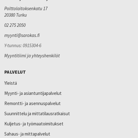
Polttolaitoksenkatu 17
20380 Turku
02 275 2050
myynti@sarokas.fi
Y-tunnus: 0915304-6
Myyntitiimi ja yhteyshenkilöt
PALVELUT
Yleistä
Myynti- ja asiantuntijapalvelut
Remontti- ja asennuspalvelut
Suunnittelu ja mittatilausratkaisut
Kuljetus- ja työmaatoimitukset
Sahaus- ja mittapalvelut