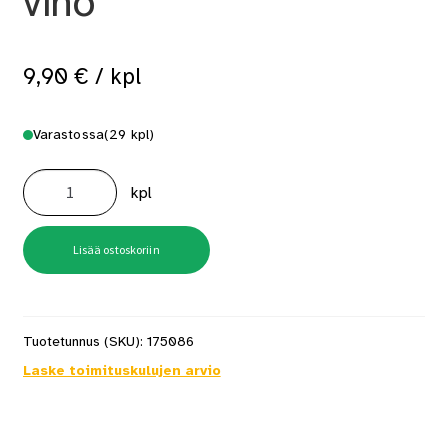
vino
9,90
€
/ kpl
Varastossa
(29 kpl)
Julkisivusivellin
120mm
kpl
sekoiteharjas,
vino
määrä
Lisää ostoskoriin
Tuotetunnus (SKU):
175086
Laske toimituskulujen arvio