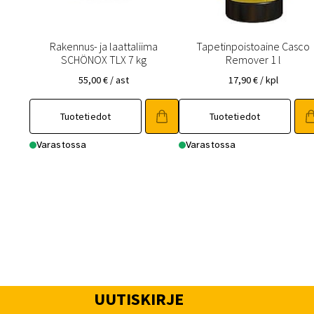
Rakennus- ja laattaliima
Tapetinpoistoaine Casco
SCHÖNOX TLX 7 kg
Remover 1 l
55,00
€
/ ast
17,90
€
/ kpl
Tuotetiedot
Tuotetiedot
Varastossa
Varastossa
UUTISKIRJE