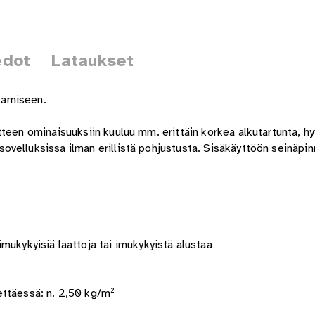
edot
Lataukset
ttämiseen.
teen ominaisuuksiin kuuluu mm. erittäin korkea alkutartunta, hy
velluksissa ilman erillistä pohjustusta. Sisäkäyttöön seinäpinn
mukykyisiä laattoja tai imukykyistä alustaa
ettäessä: n. 2,50 kg/m²