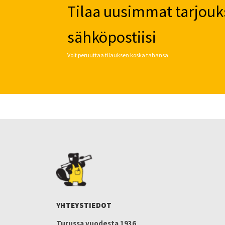
Tilaa uusimmat tarjouk
sähköpostiisi
Voit peruuttaa tilauksen koska tahansa.
YHTEYSTIEDOT
Turussa vuodesta 1936