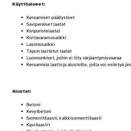
Käyttöalueet:
Keraamiset päällysteet
Saviperäiset laatat
Kivipuristelaatat
Kivitavaramosaiikki
Lasimosaiikki
Täysin lasitetut laatat
Luonnonkivet, joihin ei liity värjääntymisvaaraa
Keraamisia laattoja alustoille, joilla voi esiintyä jän
Alustat:
Betoni
Kevytbetoni
Sementtilaasti, kalkkisementtilaasti
Kipsilaastit