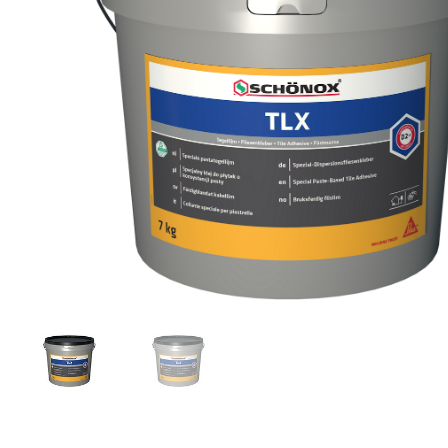
Toimitustavat- ja kulut
Tummuneet tai kuivat lauteet? Näin