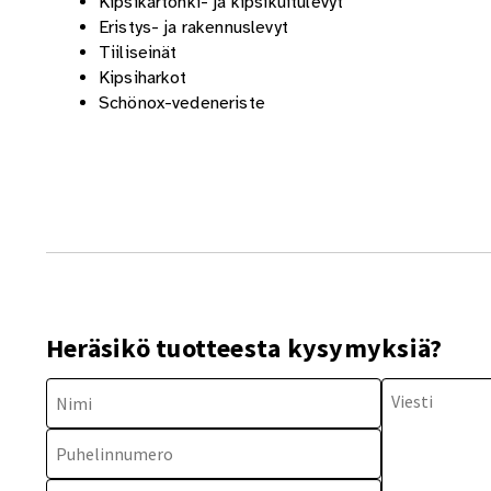
Kipsikartonki- ja kipsikuitulevyt
Eristys- ja rakennuslevyt
Tiiliseinät
Kipsiharkot
Schönox-vedeneriste
Heräsikö tuotteesta kysymyksiä?