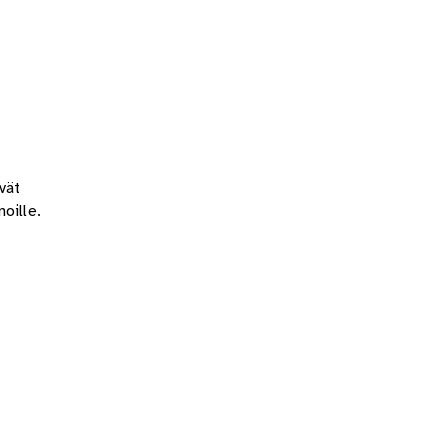
vät
oille.