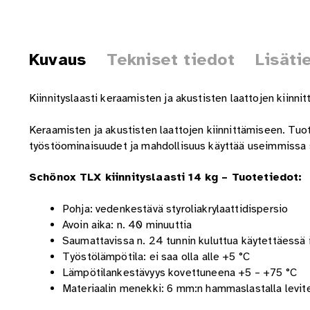
Kuvaus
Tekniset tiedot
Lisäti
Kiinnityslaasti keraamisten ja akustisten laattojen kiinni
Keraamisten ja akustisten laattojen kiinnittämiseen. Tuot
työstöominaisuudet ja mahdollisuus käyttää useimmissa so
Schönox TLX kiinnityslaasti 14 kg – Tuotetiedot:
Pohja: vedenkestävä styroliakrylaattidispersio
Avoin aika: n. 40 minuuttia
Saumattavissa n. 24 tunnin kuluttua käytettäessä i
Työstölämpötila: ei saa olla alle +5 °C
Lämpötilankestävyys kovettuneena +5 – +75 °C
Materiaalin menekki: 6 mm:n hammaslastalla levit