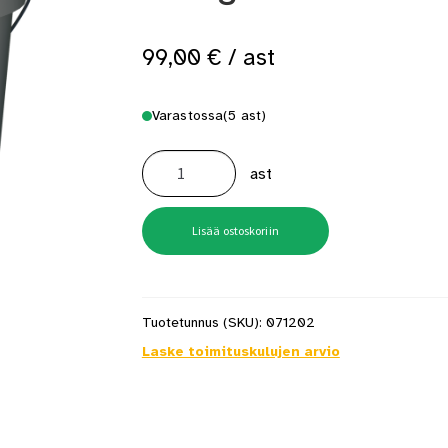
 saat saunan puupinnat taas siisteiksi
Usein kysytyt kysymykset 
99,00
€
/ ast
Varastossa
(5 ast)
Rakennus-
ja
ast
laattaliima
SCHÖNOX
TLX
14
kg
Lisää ostoskoriin
määrä
Tuotetunnus (SKU):
071202
Laske toimituskulujen arvio