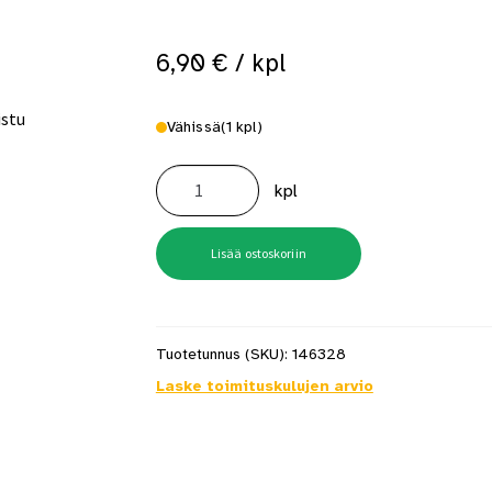
 saat saunan puupinnat taas siisteiksi
Usein kysytyt kysymykset 
6,90
€
/ kpl
Vähissä
(1 kpl)
Kaarisahanterä
Bahco
kpl
51-
21
530mm
kärkikarkaistu
määrä
Lisää ostoskoriin
Tuotetunnus (SKU):
146328
Laske toimituskulujen arvio