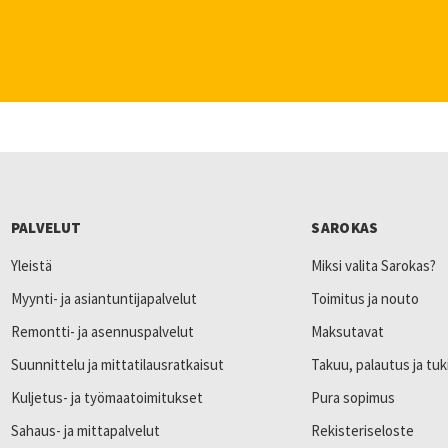
PALVELUT
SAROKAS
Yleistä
Miksi valita Sarokas?
Myynti- ja asiantuntijapalvelut
Toimitus ja nouto
Remontti- ja asennuspalvelut
Maksutavat
Suunnittelu ja mittatilausratkaisut
Takuu, palautus ja tuk
Kuljetus- ja työmaatoimitukset
Pura sopimus
Sahaus- ja mittapalvelut
Rekisteriseloste