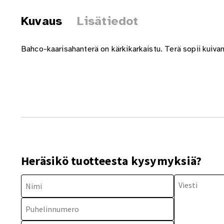
Kuvaus
Lisätiedot
Bahco-kaarisahanterä on kärkikarkaistu. Terä sopii kuiva
Heräsikö tuotteesta kysymyksiä?