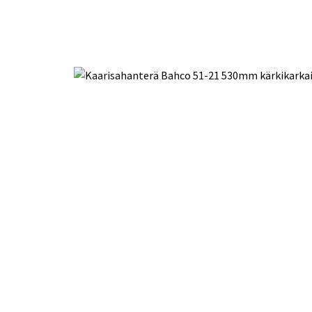
Toimitustavat- ja kulut
Tummuneet tai kuivat lauteet? Näin