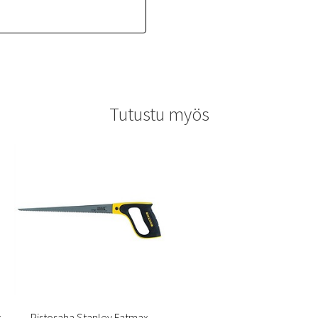
Tutustu myös
x
Pistosaha Stanley Fatmax