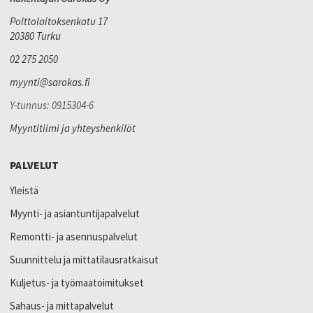
Polttolaitoksenkatu 17
20380 Turku
02 275 2050
myynti@sarokas.fi
Y-tunnus: 0915304-6
Myyntitiimi ja yhteyshenkilöt
PALVELUT
Yleistä
Myynti- ja asiantuntijapalvelut
Remontti- ja asennuspalvelut
Suunnittelu ja mittatilausratkaisut
Kuljetus- ja työmaatoimitukset
Sahaus- ja mittapalvelut