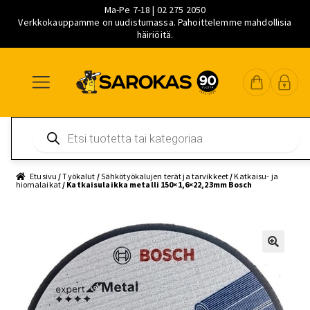
Ma-Pe 7-18 | 02 275 2050
Verkkokauppamme on uudistumassa. Pahoittelemme mahdollisia
häiriöitä.
Siirry
Siirry
Siirry
navigointiin
sisältöön
pääsisältöön
Products
search
Etusivu
/
Työkalut
/
Sähkötyökalujen terät ja tarvikkeet
/
Katkaisu- ja
hiomalaikat
/ Katkaisulaikka metalli 150×1,6×22,23mm Bosch