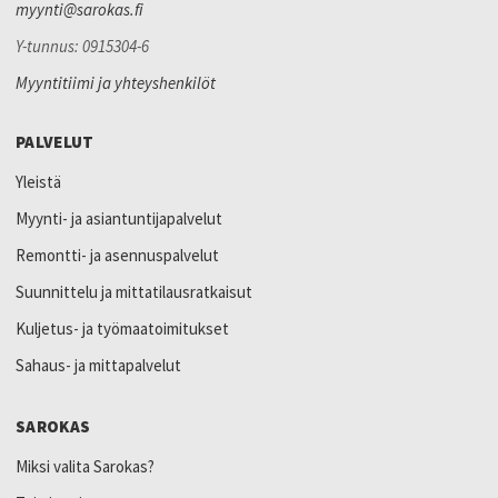
myynti@sarokas.fi
Y-tunnus: 0915304-6
Myyntitiimi ja yhteyshenkilöt
PALVELUT
Yleistä
Myynti- ja asiantuntijapalvelut
Remontti- ja asennuspalvelut
Suunnittelu ja mittatilausratkaisut
Kuljetus- ja työmaatoimitukset
Sahaus- ja mittapalvelut
SAROKAS
Miksi valita Sarokas?