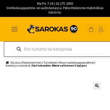
Ma-Pe 7-18 | 02 275 2050
Verkkokauppamme on uudistumassa. Pahoittelemme mahdollisia
häiriöitä.
Siirry
Siirry
Siirry
navigointiin
sisältöön
pääsisältöön
Products
search
Etusivu
/
Rakentaminen
/
Tarvikkeet
/
Muut rautakauppatuotteet
/
Koukut ja naulakot
/ Kattokoukku 40mm valkoinen 5 kpl/pss