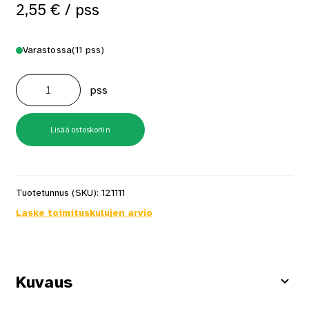
2,55
€
/ pss
Varastossa
(11 pss)
Kattokoukku
40mm
pss
valkoinen
5
kpl/pss
määrä
Lisää ostoskoriin
Tuotetunnus (SKU):
121111
Laske toimituskulujen arvio
Kuvaus