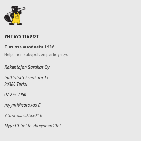
YHTEYSTIEDOT
Turussa vuodesta 1936
Neljännen sukupolven perheyritys
Rakentajan Sarokas Oy
Polttolaitoksenkatu 17
20380 Turku
02 275 2050
myynti@sarokas.fi
Y-tunnus: 0915304-6
Myyntitiimi ja yhteyshenkilöt