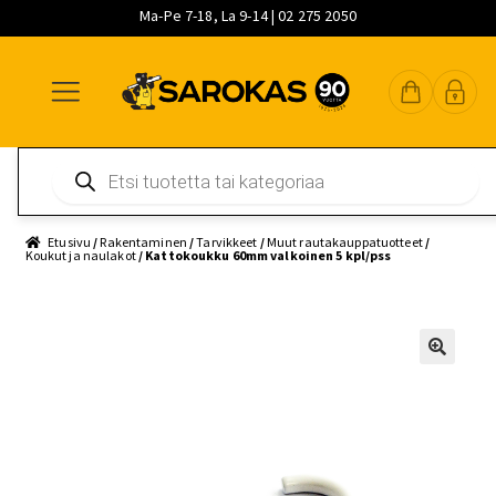
Ma-Pe 7-18, La 9-14 | 02 275 2050
Siirry
Siirry
Siirry
navigointiin
sisältöön
pääsisältöön
Products
search
Etusivu
/
Rakentaminen
/
Tarvikkeet
/
Muut rautakauppatuotteet
/
Koukut ja naulakot
/ Kattokoukku 60mm valkoinen 5 kpl/pss