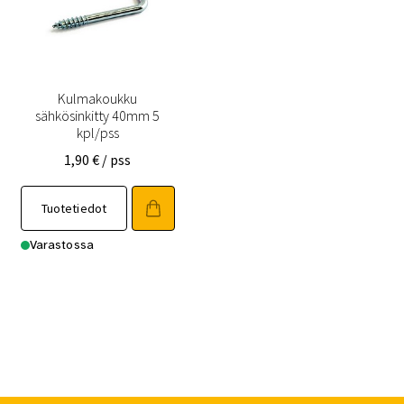
Kulmakoukku
sähkösinkitty 40mm 5
kpl/pss
1,90
€
/ pss
Tuotetiedot
Varastossa