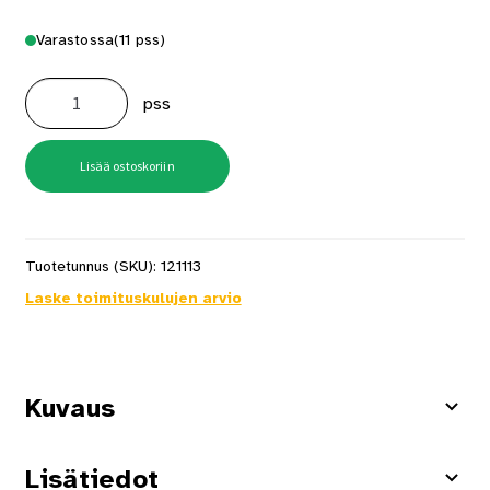
Varastossa
(11 pss)
Kattokoukku
60mm
pss
valkoinen
5
kpl/pss
määrä
Lisää ostoskoriin
Tuotetunnus (SKU):
121113
Laske toimituskulujen arvio
Kuvaus
Lisätiedot