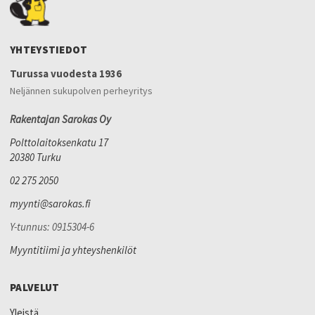
YHTEYSTIEDOT
Turussa vuodesta 1936
Neljännen sukupolven perheyritys
Rakentajan Sarokas Oy
Polttolaitoksenkatu 17
20380 Turku
02 275 2050
myynti@sarokas.fi
Y-tunnus: 0915304-6
Myyntitiimi ja yhteyshenkilöt
PALVELUT
Yleistä