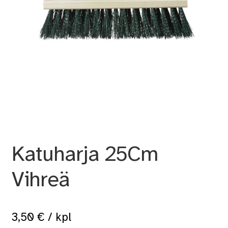
Katuharja 25Cm
Vihreä
3,50
€
/ kpl