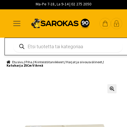
Ma-Pe 7-18, La 9-14 | 02 275 2050
Siirry
Siirry
Siirry
navigointiin
sisältöön
pääsisältöön
Products
search
Etusivu
/
Piha
/
Kiinteistötarvikkeet
/
Harjat ja siivousvälineet
/
Katuharja 25Cm Vihreä