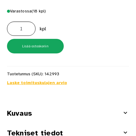
Varastossa
(18 kpl)
Katuharja
25Cm
kpl
Vihreä
määrä
Lisää ostoskoriin
Tuotetunnus (SKU):
142993
Laske toimituskulujen arvio
Kuvaus
Tekniset tiedot