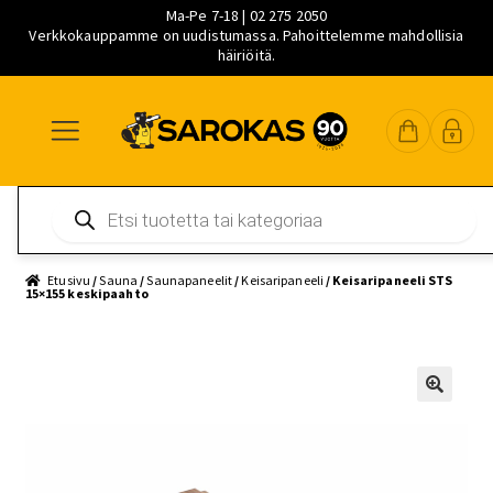
Ma-Pe 7-18 | 02 275 2050
Verkkokauppamme on uudistumassa. Pahoittelemme mahdollisia
häiriöitä.
Siirry
Siirry
Siirry
navigointiin
sisältöön
pääsisältöön
Products
search
Etusivu
/
Sauna
/
Saunapaneelit
/
Keisaripaneeli
/ Keisaripaneeli STS
15×155 keskipaahto