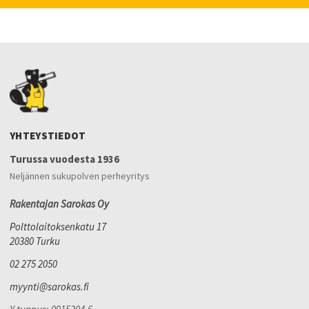
YHTEYSTIEDOT
Turussa vuodesta 1936
Neljännen sukupolven perheyritys
Rakentajan Sarokas Oy
Polttolaitoksenkatu 17
20380 Turku
02 275 2050
myynti@sarokas.fi