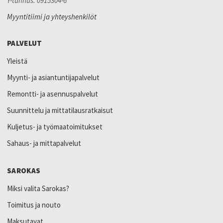
Y-tunnus: 0915304-6
Myyntitiimi ja yhteyshenkilöt
PALVELUT
Yleistä
Myynti- ja asiantuntijapalvelut
Remontti- ja asennuspalvelut
Suunnittelu ja mittatilausratkaisut
Kuljetus- ja työmaatoimitukset
Sahaus- ja mittapalvelut
SAROKAS
Miksi valita Sarokas?
Toimitus ja nouto
Maksutavat