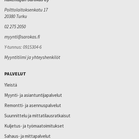
Polttolaitoksenkatu 17
20380 Turku
02 275 2050
myynti@sarokas.fi
Y-tunnus: 0915304-6
Myyntitiimi ja yhteyshenkilöt
PALVELUT
Yleistä
Myynti- ja asiantuntijapalvelut
Remontti- ja asennuspalvelut
Suunnittelu ja mittatilausratkaisut
Kuljetus- ja työmaatoimitukset
Sahaus- ja mittapalvelut