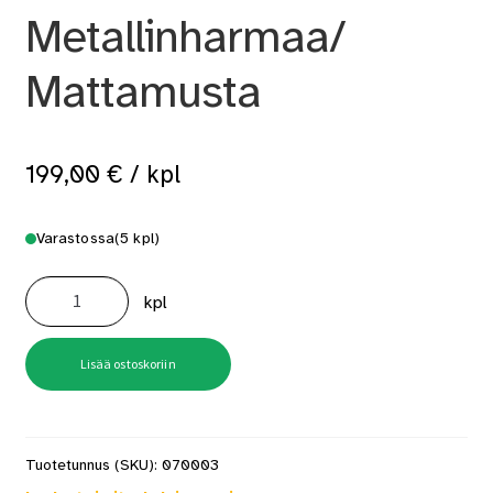
Metallinharmaa/
Mattamusta
199,00
€
/ kpl
Varastossa
(5 kpl)
Keittiön
välitilalevy
kpl
Alumocci
1220X3050
Metallinharmaa/
Mattamusta
määrä
Lisää ostoskoriin
Tuotetunnus (SKU):
070003