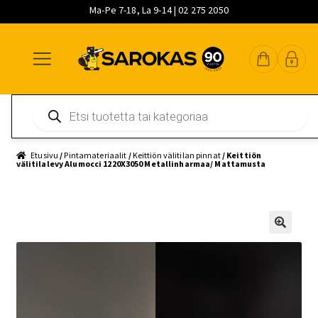
Ma-Pe 7-18, La 9-14 | 02 275 2050
Siirry
Siirry
Siirry
navigointiin
sisältöön
pääsisältöön
Products
search
Etusivu
/
Pintamateriaalit
/
Keittiön välitilan pinnat
/ Keittiön
välitilalevy Alumocci 1220X3050 Metallinharmaa/ Mattamusta