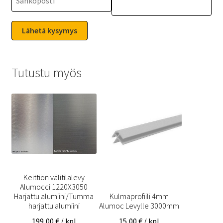
Tutustu myös
Keittiön välitilalevy
Alumocci 1220X3050
Harjattu alumiini/Tumma
Kulmaprofiili 4mm
harjattu alumiini
Alumoc Levylle 3000mm
199,00
€
/ kpl
15,00
€
/ kpl