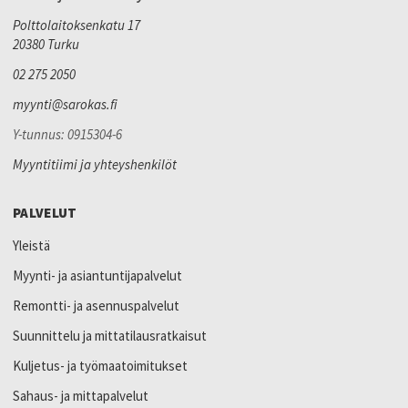
Polttolaitoksenkatu 17
20380 Turku
02 275 2050
myynti@sarokas.fi
Y-tunnus: 0915304-6
Myyntitiimi ja yhteyshenkilöt
PALVELUT
Yleistä
Myynti- ja asiantuntijapalvelut
Remontti- ja asennuspalvelut
Suunnittelu ja mittatilausratkaisut
Kuljetus- ja työmaatoimitukset
Sahaus- ja mittapalvelut