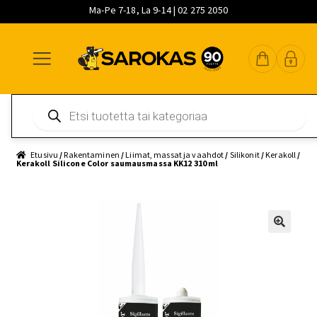
Ma-Pe 7-18, La 9-14 | 02 275 2050
Siirry
Siirry
Siirry
navigointiin
sisältöön
pääsisältöön
Products
search
Etusivu
/
Rakentaminen
/
Liimat, massat ja vaahdot
/
Silikonit
/
Kerakoll
/
Kerakoll Silicone Color saumausmassa KK12 310 ml