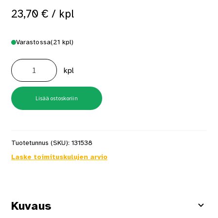
23,70
€
/ kpl
Varastossa
(21 kpl)
Kerakoll
Silicone
kpl
Color
saumausmassa
KK12
310
ml
Lisää ostoskoriin
määrä
Tuotetunnus (SKU):
131538
Laske toimituskulujen arvio
Kuvaus