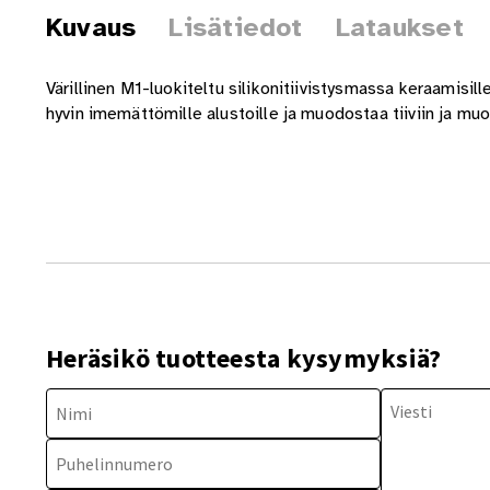
Kuvaus
Lisätiedot
Lataukset
Värillinen M1-luokiteltu silikonitiivistysmassa keraamisille
hyvin imemättömille alustoille ja muodostaa tiiviin ja m
Heräsikö tuotteesta kysymyksiä?