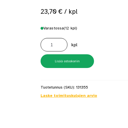
23,70
€
/ kpl
Varastossa
(12 kpl)
Kerakoll
Silicone
kpl
Color
saumausmassa
KK68
310
ml
Lisää ostoskoriin
määrä
Tuotetunnus (SKU):
131355
Laske toimituskulujen arvio