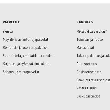
PALVELUT
SAROKAS
Yleistä
Miksi valita Sarokas?
Myynti- ja asiantuntijapalvelut
Toimitus ja nouto
Remontti- ja asennuspalvelut
Maksutavat
Suunnittelu ja mittatilausratkaisut
Takuu, palautus ja tuk
Kuljetus- ja työmaatoimitukset
Pura sopimus
Sahaus- ja mittapalvelut
Rekisteriseloste
Saavutettavuusselos
Vastuullisuus
Laskutustiedot