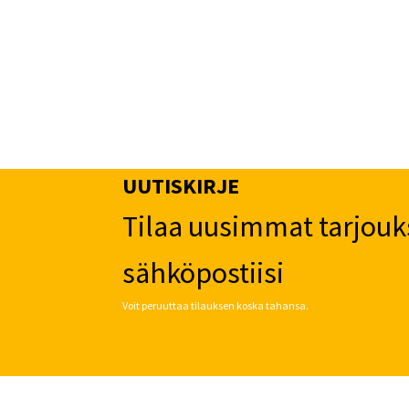
UUTISKIRJE
Tilaa uusimmat tarjouk
sähköpostiisi
Voit peruuttaa tilauksen koska tahansa.