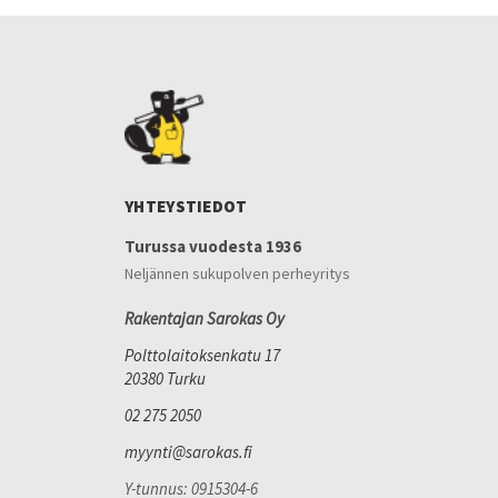
YHTEYSTIEDOT
Turussa vuodesta 1936
Neljännen sukupolven perheyritys
Rakentajan Sarokas Oy
Polttolaitoksenkatu 17
20380 Turku
02 275 2050
myynti@sarokas.fi
Y-tunnus: 0915304-6