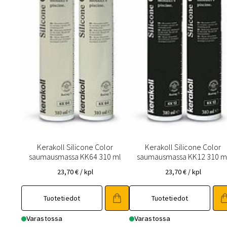
Kerakoll Silicone Color
Kerakoll Silicone Color
saumausmassa KK64 310 ml
saumausmassa KK12 310 m
23,70
€
/ kpl
23,70
€
/ kpl
Tuotetiedot
Tuotetiedot
Varastossa
Varastossa