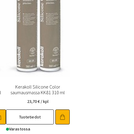
Kerakoll Silicone Color
l
saumausmassa KK81 310 ml
23,70
€
/ kpl
Tuotetiedot
Varastossa