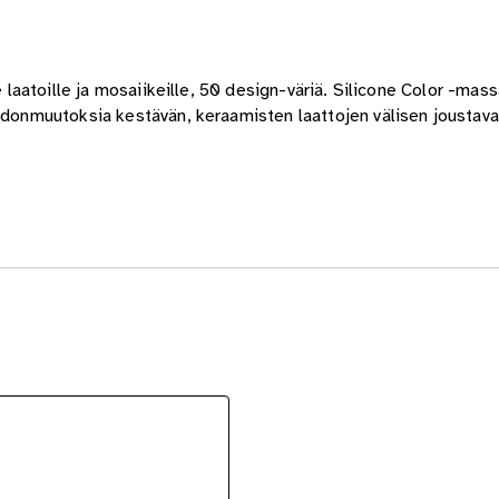
 laatoille ja mosaiikeille, 50 design-väriä. Silicone Color -massa
uodonmuutoksia kestävän, keraamisten laattojen välisen joustav