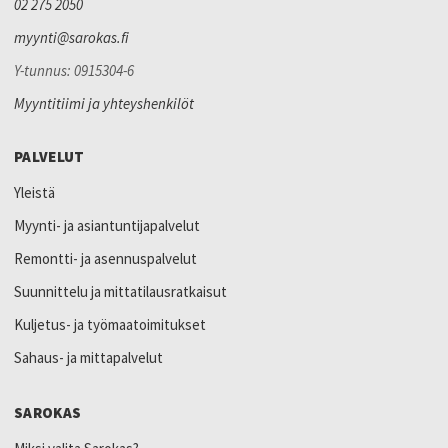
02 275 2050
myynti@sarokas.fi
Y-tunnus: 0915304-6
Myyntitiimi ja yhteyshenkilöt
PALVELUT
Yleistä
Myynti- ja asiantuntijapalvelut
Remontti- ja asennuspalvelut
Suunnittelu ja mittatilausratkaisut
Kuljetus- ja työmaatoimitukset
Sahaus- ja mittapalvelut
SAROKAS