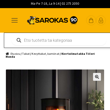
Ma-Pe 7-18, La 9-14 | 02 275 2050
Siirry
Siirry
Siirry
navigointiin
sisältöön
pääsisältöön
Products
search
Etusivu
/
Takat
/
Kevyttakat, kamiinat
/ Kiertoilmatakka Tiileri
Monda