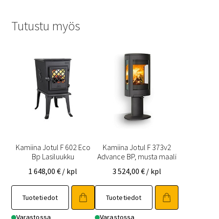
Tutustu myös
Kamiina Jotul F 602 Eco
Kamiina Jotul F 373v2
Bp Lasiluukku
Advance BP, musta maali
1 648,00
€
/ kpl
3 524,00
€
/ kpl
Tuotetiedot
Tuotetiedot
Varastossa
Varastossa