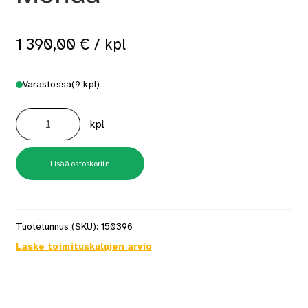
1 390,00
€
/ kpl
Varastossa
(9 kpl)
Kiertoilmatakka
Tiileri
kpl
Monda
määrä
Lisää ostoskoriin
Tuotetunnus (SKU):
150396
Laske toimituskulujen arvio