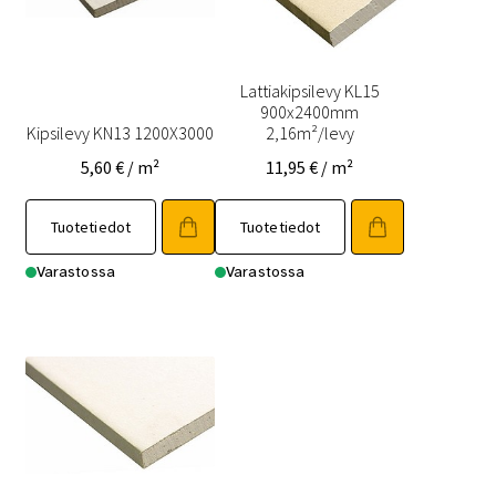
Lattiakipsilevy KL15
900x2400mm
Kipsilevy KN13 1200X3000
2,16m²/levy
5,60
€
/ m²
11,95
€
/ m²
Tuotetiedot
Tuotetiedot
Varastossa
Varastossa