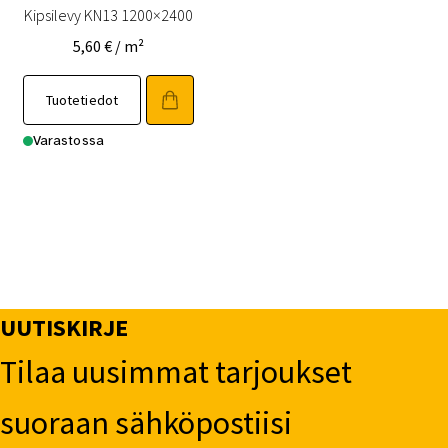
Kipsilevy KN13 1200×2400
5,60
€
/ m²
Tuotetiedot
Varastossa
UUTISKIRJE
Tilaa uusimmat tarjoukset
suoraan sähköpostiisi