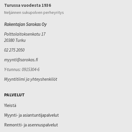
Turussa vuodesta 1936
Neljännen sukupolven perheyritys
Rakentajan Sarokas Oy
Polttolaitoksenkatu 17
20380 Turku
02 275 2050
myynti@sarokas.fi
Y-tunnus: 0915304-6
Myyntitiimi ja yhteyshenkilöt
PALVELUT
Yleistä
Myynti- ja asiantuntijapalvelut
Remontti- ja asennuspalvelut