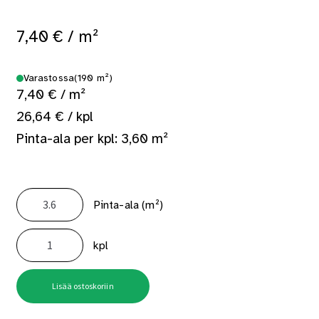
7,40
€
/ m²
Varastossa
(190 m²)
7,40 € / m²
26,64 € / kpl
Pinta-ala per kpl: 3,60 m²
Pinta-ala (m²)
Kipsilevy
KEK13
kpl
1200x3000
määrä
Lisää ostoskoriin