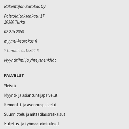
Rakentajan Sarokas Oy
Polttolaitoksenkatu 17
20380 Turku
02 275 2050
myynti@sarokas.fi
Y-tunnus: 0915304-6
Myyntitiimi ja yhteyshenkilöt
PALVELUT
Yleistä
Myynti- ja asiantuntijapalvelut
Remontti- ja asennuspalvelut
Suunnittelu ja mittatilausratkaisut
Kuljetus- ja työmaatoimitukset