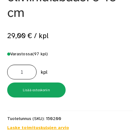
cm
29,00
€
/ kpl
Varastossa
(97 kpl)
Kiuaskivi
pyöristetty
kpl
oliviinidiabaasi
5-
10
cm
määrä
Lisää ostoskoriin
Tuotetunnus (SKU):
150200
Laske toimituskulujen arvio