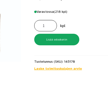
Varastossa
(218 kpl)
KL
10X70X2400
kpl
Valk
PVC
Maler
määrä
Lisää ostoskoriin
Tuotetunnus (SKU):
145170
Laske toimituskulujen arvio