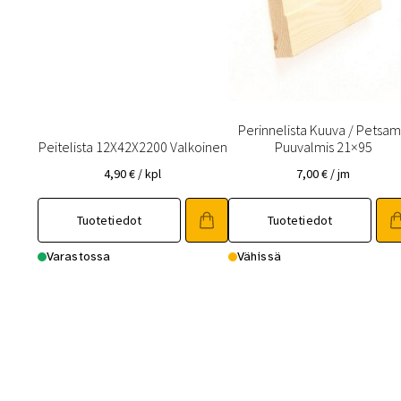
Perinnelista Kuuva / Petsa
Peitelista 12X42X2200 Valkoinen
Puuvalmis 21×95
4,90
€
/ kpl
7,00
€
/ jm
Tuotetiedot
Tuotetiedot
Varastossa
Vähissä