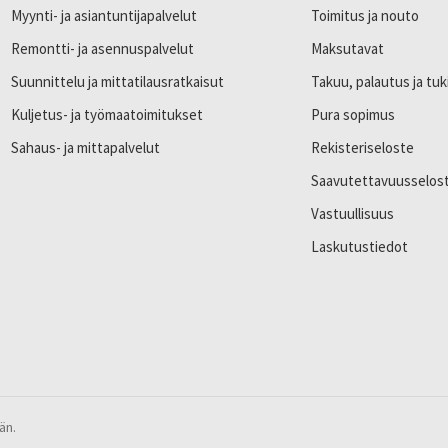
Myynti- ja asiantuntijapalvelut
Toimitus ja nouto
Remontti- ja asennuspalvelut
Maksutavat
Suunnittelu ja mittatilausratkaisut
Takuu, palautus ja tuk
Kuljetus- ja työmaatoimitukset
Pura sopimus
Sahaus- ja mittapalvelut
Rekisteriseloste
Saavutettavuusselos
Vastuullisuus
Laskutustiedot
än.