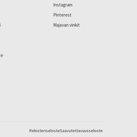
Instagram
Pinterest
i
Majavan vinkit
te
Rekisteriseloste
Saavutettavuusseloste