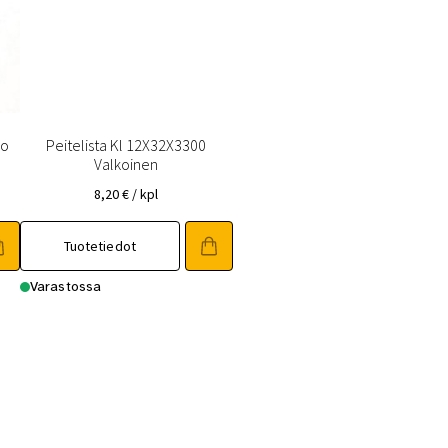
mo
Peitelista Kl 12X32X3300
Valkoinen
8,20
€
/ kpl
Tuotetiedot
Varastossa