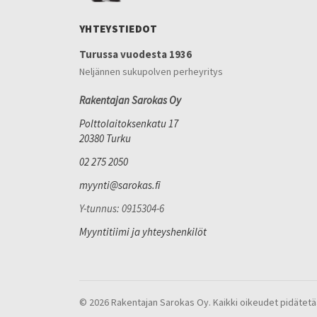
YHTEYSTIEDOT
Turussa vuodesta 1936
Neljännen sukupolven perheyritys
Rakentajan Sarokas Oy
Polttolaitoksenkatu 17
20380 Turku
02 275 2050
myynti@sarokas.fi
Y-tunnus: 0915304-6
Myyntitiimi ja yhteyshenkilöt
© 2026 Rakentajan Sarokas Oy. Kaikki oikeudet pidätetä