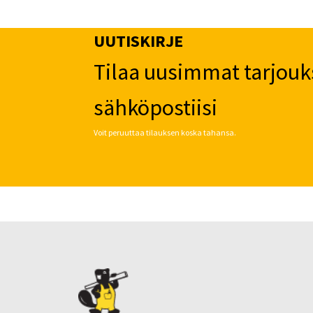
UUTISKIRJE
Tilaa uusimmat tarjouk
sähköpostiisi
Voit peruuttaa tilauksen koska tahansa.