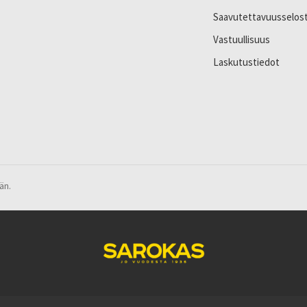
Saavutettavuusselos
Vastuullisuus
Laskutustiedot
än.