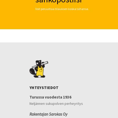
Voit peruuttaa tilauksen koska tahansa.
YHTEYSTIEDOT
Turussa vuodesta 1936
Neljännen sukupolven perheyritys
Rakentajan Sarokas Oy