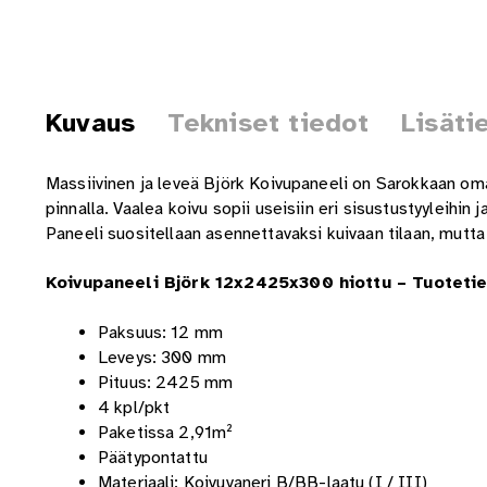
Kuvaus
Tekniset tiedot
Lisäti
Massiivinen ja leveä Björk Koivupaneeli on Sarokkaan om
pinnalla. Vaalea koivu sopii useisiin eri sisustustyyleihin j
Paneeli suositellaan asennettavaksi kuivaan tilaan, mutta
Koivupaneeli Björk 12x2425x300 hiottu – Tuotetie
Paksuus: 12 mm
Leveys: 300 mm
Pituus: 2425 mm
4 kpl/pkt
Paketissa 2,91m²
Päätypontattu
Materiaali: Koivuvaneri B/BB-laatu (I / III)