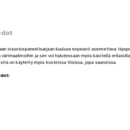
edot
aan sisustuspaneelisarjaan kuuluva nopeasti asennettava täyspu
a värimaailmoihin ja sen voi halutessaan myös käsitellä erilaisilla 
 sitä on käytetty myös kosteissa tiloissa, jopa saunoissa.
dot: