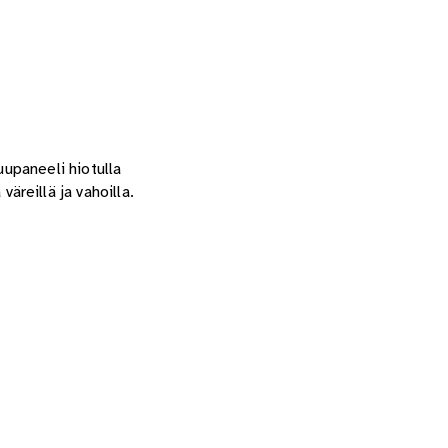
upaneeli hiotulla
väreillä ja vahoilla.