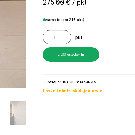
275,00
€
/ pkt
 saat saunan puupinnat taas siisteiksi
Usein kysytyt kysymykset 
Varastossa
(216 pkt)
Koivupaneeli
Björk
pkt
12x2425x300
hiottu
määrä
Lisää ostoskoriin
Tuotetunnus (SKU):
070040
Laske toimituskulujen arvio