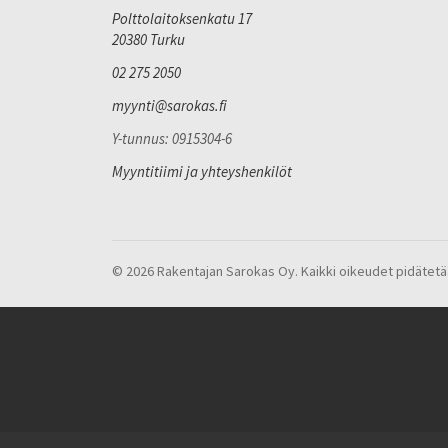
Polttolaitoksenkatu 17
20380 Turku
02 275 2050
myynti@sarokas.fi
Y-tunnus: 0915304-6
Myyntitiimi ja yhteyshenkilöt
© 2026 Rakentajan Sarokas Oy. Kaikki oikeudet pidätetä