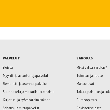
PALVELUT
SAROKAS
Yleistä
Miksi valita Sarokas?
Myynti- ja asiantuntijapalvelut
Toimitus ja nouto
Remontti- ja asennuspalvelut
Maksutavat
Suunnittelu ja mittatilausratkaisut
Takuu, palautus ja tuk
Kuljetus- ja työmaatoimitukset
Pura sopimus
Sahaus- ja mittapalvelut
Rekisteriseloste