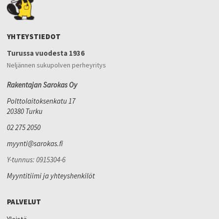
YHTEYSTIEDOT
Turussa vuodesta 1936
Neljännen sukupolven perheyritys
Rakentajan Sarokas Oy
Polttolaitoksenkatu 17
20380 Turku
02 275 2050
myynti@sarokas.fi
Y-tunnus: 0915304-6
Myyntitiimi ja yhteyshenkilöt
PALVELUT