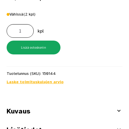
Vähissä
(2 kpl)
Kolo
Kiulu
kpl
3
Musta
määrä
Lisää ostoskoriin
Tuotetunnus (SKU):
150144
Laske toimituskulujen arvio
Kuvaus