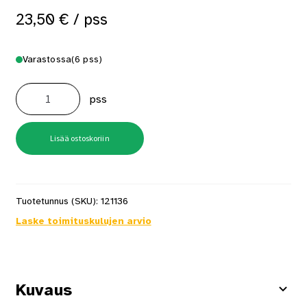
23,50
€
/ pss
Varastossa
(6 pss)
Koukkusarana
400mm
pss
sinkitty
2
kpl/pkt
määrä
Lisää ostoskoriin
Tuotetunnus (SKU):
121136
Laske toimituskulujen arvio
Kuvaus