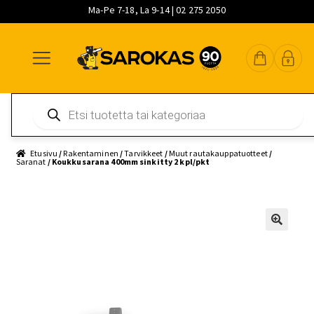
Ma-Pe 7-18, La 9-14 | 02 275 2050
Siirry
Siirry
Siirry
navigointiin
sisältöön
pääsisältöön
Products
search
Etusivu
/
Rakentaminen
/
Tarvikkeet
/
Muut rautakauppatuotteet
/
Saranat
/ Koukkusarana 400mm sinkitty 2 kpl/pkt