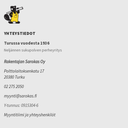
YHTEYSTIEDOT
Turussa vuodesta 1936
Neljännen sukupolven perheyritys
Rakentajan Sarokas Oy
Polttolaitoksenkatu 17
20380 Turku
02 275 2050
myynti@sarokas.fi
Y-tunnus: 0915304-6
Myyntitiimi ja yhteyshenkilöt