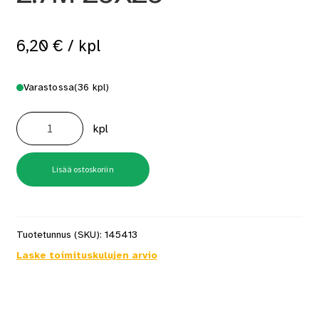
6,20
€
/ kpl
Varastossa
(36 kpl)
Kulmasuoja
Muovi
kpl
2.7M
25X25
määrä
Lisää ostoskoriin
Tuotetunnus (SKU):
145413
Laske toimituskulujen arvio