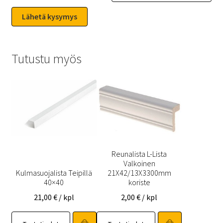
Tutustu myös
Reunalista L-Lista
Valkoinen
Kulmasuojalista Teipillä
21X42/13X3300mm
40×40
koriste
21,00
€
/ kpl
2,00
€
/ kpl