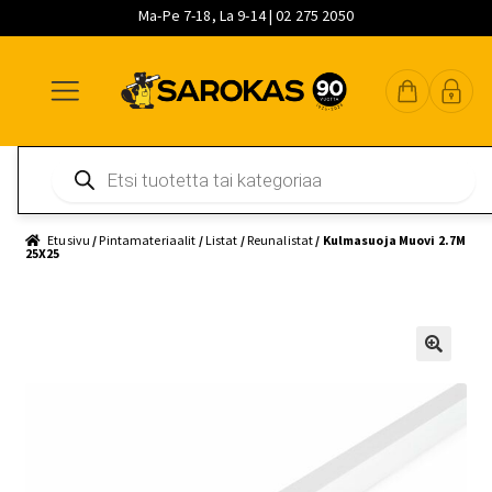
Ma-Pe 7-18, La 9-14 | 02 275 2050
Siirry
Siirry
Siirry
navigointiin
sisältöön
pääsisältöön
Products
search
Etusivu
/
Pintamateriaalit
/
Listat
/
Reunalistat
/ Kulmasuoja Muovi 2.7M
25X25