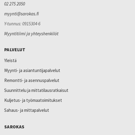
02 275 2050
myynti@sarokas.fi
Y-tunnus: 0915304-6
Myyntitiimi ja yhteyshenkilöt
PALVELUT
Yleistä
Myynti- ja asiantuntijapalvelut
Remontti- ja asennuspalvelut
Suunnittelu ja mittatilausratkaisut
Kuljetus- ja työmaatoimitukset
Sahaus- ja mittapalvelut
SAROKAS