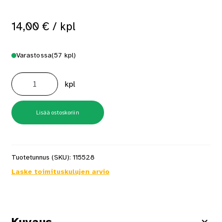
14,00
€
/ kpl
Varastossa
(57 kpl)
Kynnys
huullettu
kpl
9x92mm
sileä
M9
määrä
Lisää ostoskoriin
Tuotetunnus (SKU):
115528
Laske toimituskulujen arvio