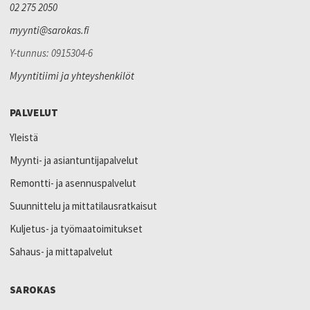
02 275 2050
myynti@sarokas.fi
Y-tunnus: 0915304-6
Myyntitiimi ja yhteyshenkilöt
PALVELUT
Yleistä
Myynti- ja asiantuntijapalvelut
Remontti- ja asennuspalvelut
Suunnittelu ja mittatilausratkaisut
Kuljetus- ja työmaatoimitukset
Sahaus- ja mittapalvelut
SAROKAS