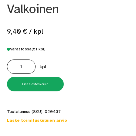
Valkoinen
9,40
€
/ kpl
Varastossa
(51 kpl)
L-
Lista
kpl
16X42/8X2200
Valkoinen
määrä
Lisää ostoskoriin
Tuotetunnus (SKU):
020437
Laske toimituskulujen arvio