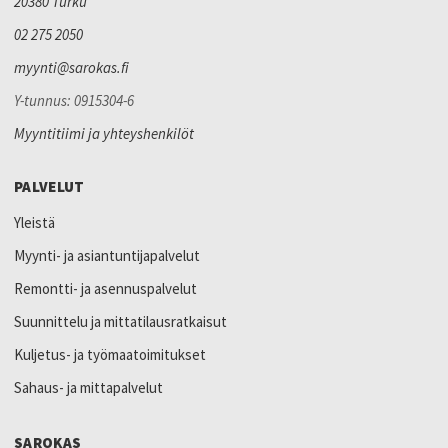
20380 Turku
02 275 2050
myynti@sarokas.fi
Y-tunnus: 0915304-6
Myyntitiimi ja yhteyshenkilöt
PALVELUT
Yleistä
Myynti- ja asiantuntijapalvelut
Remontti- ja asennuspalvelut
Suunnittelu ja mittatilausratkaisut
Kuljetus- ja työmaatoimitukset
Sahaus- ja mittapalvelut
SAROKAS