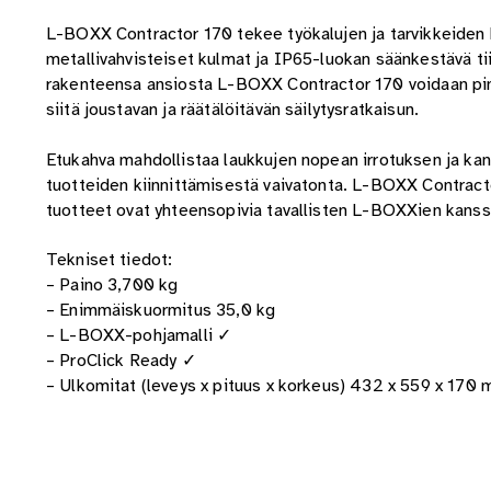
L-BOXX Contractor 170 tekee työkalujen ja tarvikkeiden ku
metallivahvisteiset kulmat ja IP65-luokan säänkestävä ti
rakenteensa ansiosta L-BOXX Contractor 170 voidaan pin
siitä joustavan ja räätälöitävän säilytysratkaisun.
Etukahva mahdollistaa laukkujen nopean irrotuksen ja kan
tuotteiden kiinnittämisestä vaivatonta. L-BOXX Contract
tuotteet ovat yhteensopivia tavallisten L-BOXXien kanss
Tekniset tiedot:
– Paino 3,700 kg
– Enimmäiskuormitus 35,0 kg
– L-BOXX-pohjamalli ✓
– ProClick Ready ✓
– Ulkomitat (leveys x pituus x korkeus) 432 x 559 x 170