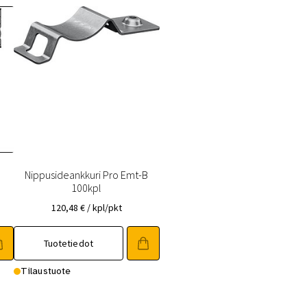
Nippusideankkuri Pro Emt-B
100kpl
120,48
€
/ kpl/pkt
Tuotetiedot
Tilaustuote