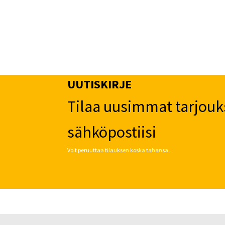
UUTISKIRJE
Tilaa uusimmat tarjouk
sähköpostiisi
Voit peruuttaa tilauksen koska tahansa.