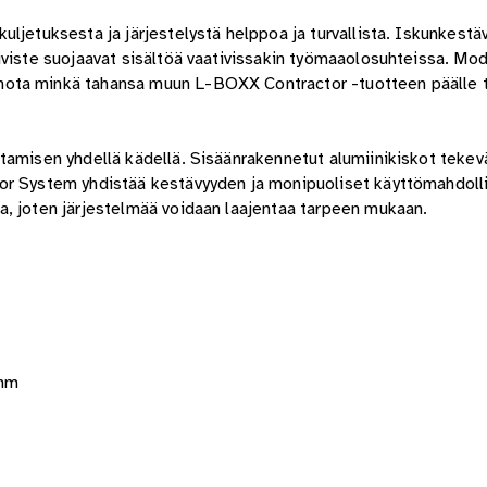
ljetuksesta ja järjestelystä helppoa ja turvallista. Iskunkestä
iviste suojaavat sisältöä vaativissakin työmaaolosuhteissa. Mod
ota minkä tahansa muun L-BOXX Contractor -tuotteen päälle ta
tamisen yhdellä kädellä. Sisäänrakennetut alumiinikiskot tekev
or System yhdistää kestävyyden ja monipuoliset käyttömahdollis
a, joten järjestelmää voidaan laajentaa tarpeen mukaan.
 mm