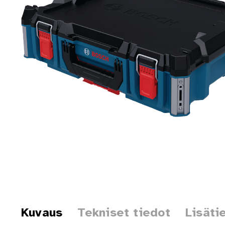
Kuvaus
Tekniset tiedot
Lisäti