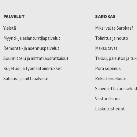
PALVELUT
SAROKAS
Yleistä
Miksi valita Sarokas?
Myynti- ja asiantuntijapalvelut
Toimitus ja nouto
Remontti- ja asennuspalvelut
Maksutavat
Suunnittelu ja mittatilausratkaisut
Takuu, palautus ja tuk
Kuljetus- ja työmaatoimitukset
Pura sopimus
Sahaus- ja mittapalvelut
Rekisteriseloste
Saavutettavuusselos
Vastuullisuus
Laskutustiedot