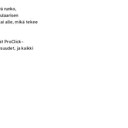
vä runko,
ulaarisen
i alle, mikä tekee
ät ProClick-
uudet, ja kaikki