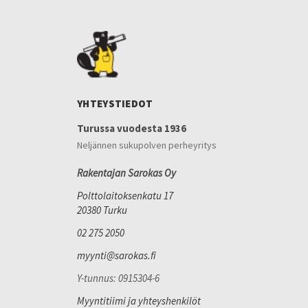
YHTEYSTIEDOT
Turussa vuodesta 1936
Neljännen sukupolven perheyritys
Rakentajan Sarokas Oy
Polttolaitoksenkatu 17
20380 Turku
02 275 2050
myynti@sarokas.fi
Y-tunnus: 0915304-6
Myyntitiimi ja yhteyshenkilöt