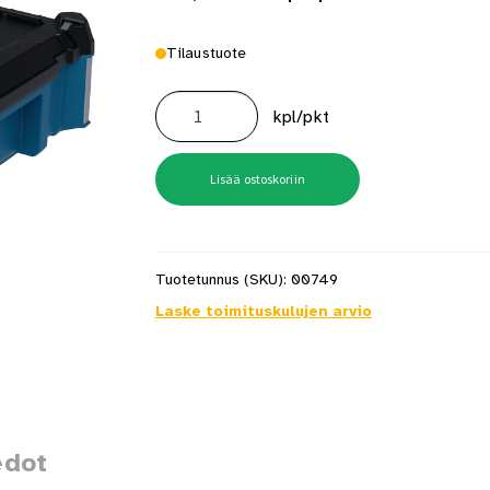
Tilaustuote
Laatikko
L-
kpl/pkt
Boxx
Contractor
170
määrä
Lisää ostoskoriin
Tuotetunnus (SKU):
00749
Laske toimituskulujen arvio
edot