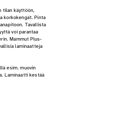
 tilan käyttöön,
ja korkokengät. Pinta
aanapitoon. Tavallista
yttä voi parantaa
rin
. Mammut Plus-
allisia laminaatteja
llä esim. muovin
a. Laminaatti kestää