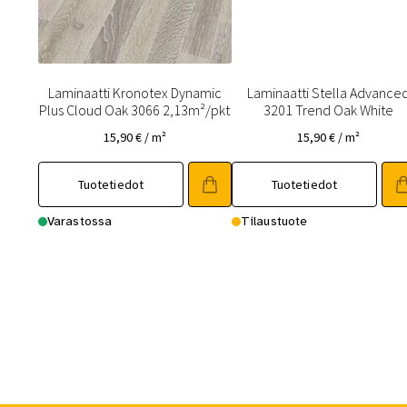
Laminaatti Kronotex Dynamic
Laminaatti Stella Advance
Plus Cloud Oak 3066 2,13m²/pkt
3201 Trend Oak White
15,90
€
/ m²
15,90
€
/ m²
Tuotetiedot
Tuotetiedot
Varastossa
Tilaustuote