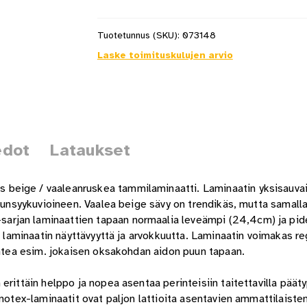
Tuotetunnus (SKU):
073148
Laske toimituskulujen arvio
edot
Lataukset
beige / vaaleanruskea tammilaminaatti. Laminaatin yksisauva
puunsyykuvioineen. Vaalea beige sävy on trendikäs, mutta samall
arjan laminaattien tapaan normaalia leveämpi (24,4cm) ja pi
än laminaatin näyttävyyttä ja arvokkuutta. Laminaatin voimakas 
tuntea esim. jokaisen oksakohdan aidon puun tapaan.
rittäin helppo ja nopea asentaa perinteisiin taitettavilla pääty
onotex-laminaatit ovat paljon lattioita asentavien ammattilaist