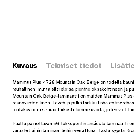
Kuvaus
Tekniset tiedot
Lisäti
Mammut Plus 4728 Mountain Oak Beige on todella kaunis 
rauhallinen, mutta silti eloisa pienine oksakohtineen ja 
Mountain Oak Beige-laminaatti on muiden Mammut Plus-s
reunaviisteellinen. Leveä ja pitkä lankku lisää entisestä
pintakuviointi seuraa tarkasti tammikuviota, joten voit 
Päältä painettavan 5G-lukkopontin ansiosta laminaatti on e
varustettuihin laminaatteihin verrattuna. Tästä syystä Kr