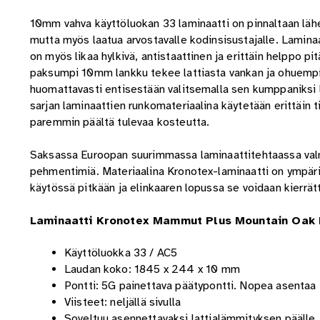
10mm vahva käyttöluokan 33 laminaatti on pinnaltaan lähe
mutta myös laatua arvostavalle kodinsisustajalle. Lamina
on myös likaa hylkivä, antistaattinen ja erittäin helppo pi
paksumpi 10mm lankku tekee lattiasta vankan ja ohuempia
huomattavasti entisestään valitsemalla sen kumppaniksi
sarjan laminaattien runkomateriaalina käytetään erittäin 
paremmin päältä tulevaa kosteutta.
Saksassa Euroopan suurimmassa laminaattitehtaassa valmis
pehmentimiä. Materiaalina Kronotex-laminaatti on ympäris
käytössä pitkään ja elinkaaren lopussa se voidaan kierrätt
Laminaatti Kronotex Mammut Plus Mountain Oak B
Käyttöluokka 33 / AC5
Laudan koko: 1845 x 244 x 10 mm
Pontti: 5G painettava päätypontti. Nopea asentaa
Viisteet: neljällä sivulla
Soveltuu asennettavaksi lattialämmityksen päälle