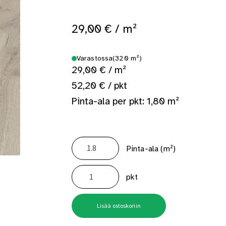
 saat saunan puupinnat taas siisteiksi
Usein kysytyt kysymykset 
29,00
€
/ m²
Varastossa
(320 m²)
29,00 € / m²
52,20 € / pkt
Pinta-ala per pkt: 1,80 m²
Pinta-ala (m²)
Laminaatti
Kronotex
pkt
Mammut
Plus
Mountain
Oak
Beige
Lisää ostoskoriin
4728
1,8m²/pkt
määrä