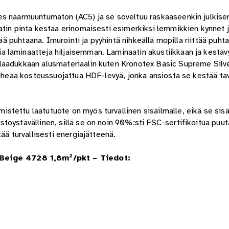
s naarmuuntumaton (AC5) ja se soveltuu raskaaseenkin julkisen
atin pinta kestää erinomaisesti esimerkiksi lemmikkien kynnet 
tää puhtaana. Imurointi ja pyyhintä nihkeällä mopilla riittää puht
 laminaatteja hiljaisemman. Laminaatin akustiikkaan ja kestävy
 laadukkaan alusmateriaalin kuten
Kronotex Basic Supreme Silve
tiheää kosteussuojattua HDF-levyä, jonka ansiosta se kestää tav
tettu laatutuote on myös turvallinen sisäilmalle, eikä se sisä
töystävällinen, sillä se on noin 90%:sti FSC-sertifikoitua puut
ää turvallisesti energiajätteenä.
eige 4728 1,8m²/pkt – Tiedot: