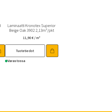
d
Laminaatti Kronotex Superior
Beige Oak 3902 2,13m²/pkt
11,90
€
/ m²
Tuotetiedot
Varastossa