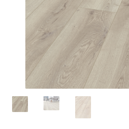
Toimitustavat- ja kulut
Tummuneet tai kuivat lauteet? Näin