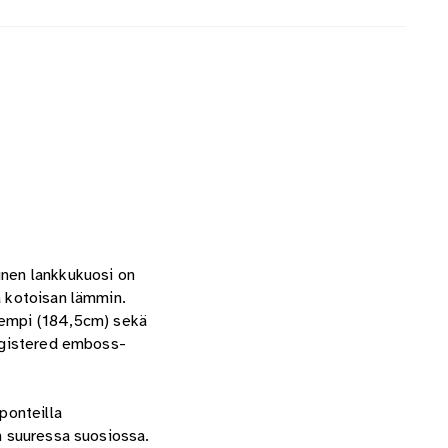
inen lankkukuosi on
a kotoisan lämmin.
dempi (184,5cm) sekä
registered emboss-
ponteilla
en suuressa suosiossa.