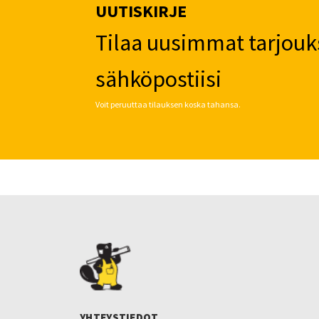
UUTISKIRJE
Tilaa uusimmat tarjouk
sähköpostiisi
Voit peruuttaa tilauksen koska tahansa.
YHTEYSTIEDOT