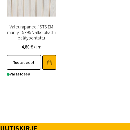
Valeurapaneeli STS EM
mänty 15×95 Valkolakattu
päätypontattu
4,80
€
/ jm
Tuotetiedot
Varastossa
UUTISKIRJE