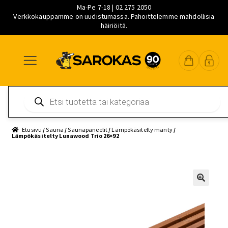
Ma-Pe 7-18 | 02 275 2050
Verkkokauppamme on uudistumassa. Pahoittelemme mahdollisia
häiriöitä.
Siirry
Siirry
Siirry
navigointiin
sisältöön
pääsisältöön
Products
search
Etusivu
/
Sauna
/
Saunapaneelit
/
Lämpökäsitelty mänty
/
Lämpökäsitelty Lunawood Trio 26×92