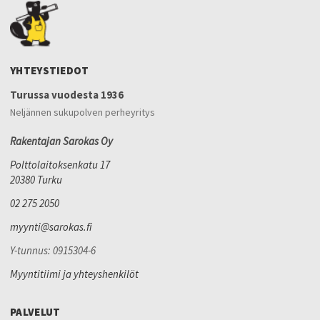
YHTEYSTIEDOT
Turussa vuodesta 1936
Neljännen sukupolven perheyritys
Rakentajan Sarokas Oy
Polttolaitoksenkatu 17
20380 Turku
02 275 2050
myynti@sarokas.fi
Y-tunnus: 0915304-6
Myyntitiimi ja yhteyshenkilöt
PALVELUT