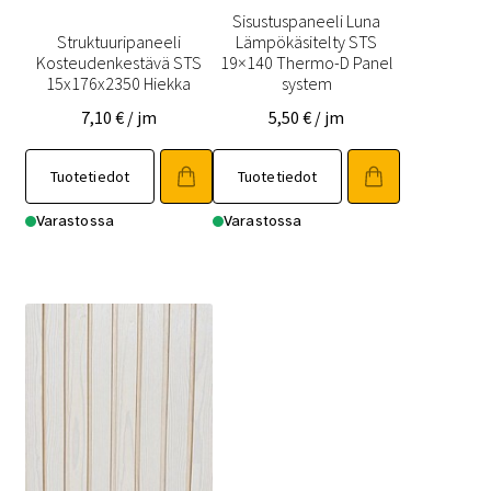
Sisustuspaneeli Luna
Struktuuripaneeli
Lämpökäsitelty STS
Kosteudenkestävä STS
19×140 Thermo-D Panel
15x176x2350 Hiekka
system
7,10
€
/ jm
5,50
€
/ jm
Tällä
Tuotetiedot
Tuotetiedot
tuotteella
on
Varastossa
Varastossa
useampi
muunnelma.
Voit
tehdä
valinnat
tuotteen
sivulla.