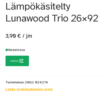
Lämpökäsitelty
Lunawood Trio 26×92
3,90
€
/ jm
Varastossa
Valitse
Tuotetunnus (SKU):
024274
Laske toimituskulujen arvio