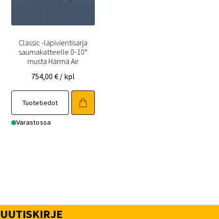
Classic -läpivientisarja
saumakatteelle 0-10°
musta Härmä Air
754,00
€
/ kpl
Tuotetiedot
Varastossa
UUTISKIRJE