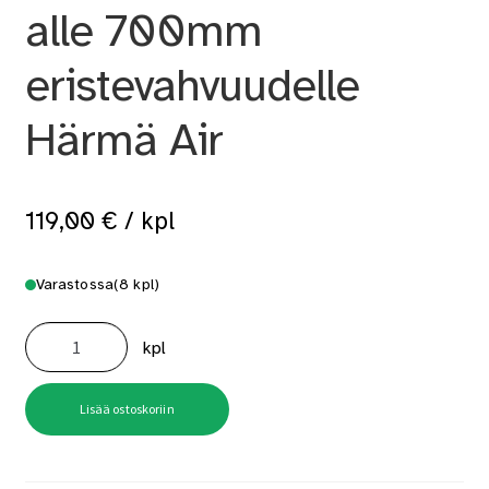
alle 700mm
eristevahvuudelle
Härmä Air
119,00
€
/ kpl
Varastossa
(8 kpl)
Kiuaspiipun
läpiviennin
kpl
lisäeriste
alle
700mm
eristevahvuudelle
Härmä
Lisää ostoskoriin
Air
määrä