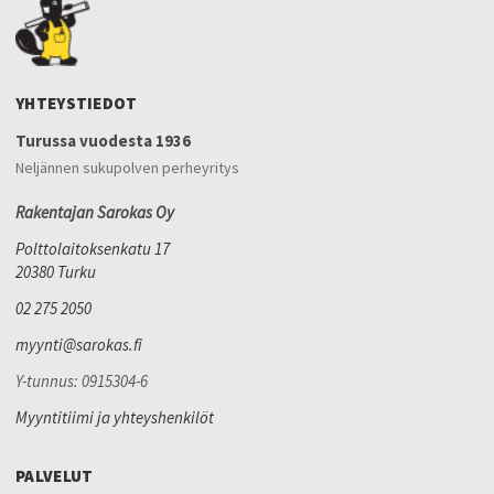
YHTEYSTIEDOT
Turussa vuodesta 1936
Neljännen sukupolven perheyritys
Rakentajan Sarokas Oy
Polttolaitoksenkatu 17
20380 Turku
02 275 2050
myynti@sarokas.fi
Y-tunnus: 0915304-6
Myyntitiimi ja yhteyshenkilöt
PALVELUT