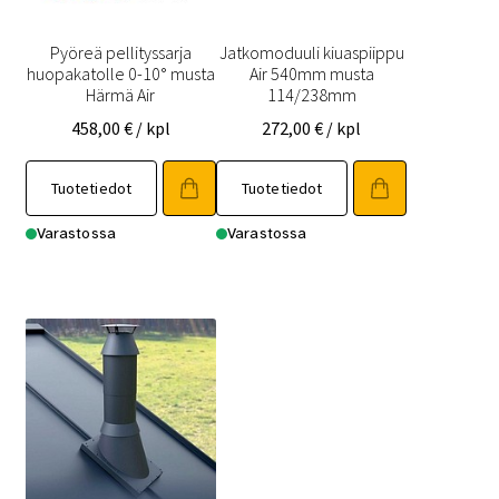
Pyöreä pellityssarja
Jatkomoduuli kiuaspiippu
huopakatolle 0-10° musta
Air 540mm musta
Härmä Air
114/238mm
458,00
€
/ kpl
272,00
€
/ kpl
Tuotetiedot
Tuotetiedot
Varastossa
Varastossa