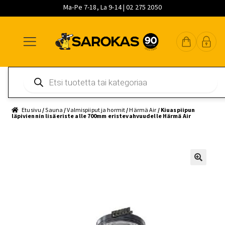
Ma-Pe 7-18, La 9-14 | 02 275 2050
Siirry
Siirry
Siirry
navigointiin
sisältöön
pääsisältöön
Products
search
Etusivu
/
Sauna
/
Valmispiiput ja hormit
/
Härmä Air
/ Kiuaspiipun
läpiviennin lisäeriste alle 700mm eristevahvuudelle Härmä Air