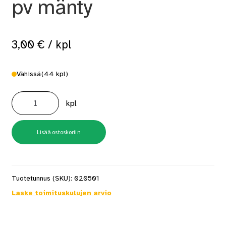
pv mänty
3,00
€
/ kpl
Vähissä
(44 kpl)
Lasilista
11x14x2700
kpl
pv
mänty
määrä
Lisää ostoskoriin
Tuotetunnus (SKU):
020501
Laske toimituskulujen arvio