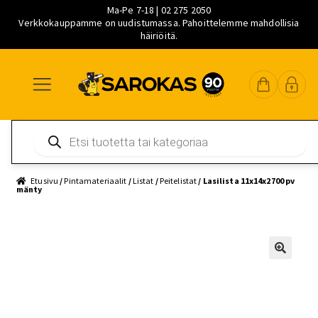
Ma-Pe 7-18 | 02 275 2050
Verkkokauppamme on uudistumassa. Pahoittelemme mahdollisia
häiriöitä.
Siirry
Siirry
Siirry
navigointiin
sisältöön
pääsisältöön
Products
search
Etusivu
/
Pintamateriaalit
/
Listat
/
Peitelistat
/ Lasilista 11x14x2700 pv
mänty