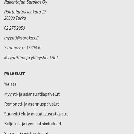
Rakentajan Sarokas Oy
Polttolaitoksenkatu 17
20380 Turku
02 275 2050
myynti@sarokas.fi
Y-tunnus: 0915304-6
Myyntitiimi ja yhteyshenkilöt
PALVELUT
Yleistä
Myynti- ja asiantuntijapalvelut
Remontti- ja asennuspalvelut
Suunnittelu ja mittatilausratkaisut
Kuljetus- ja työmaatoimitukset
Sahaus- ja mittapalvelut