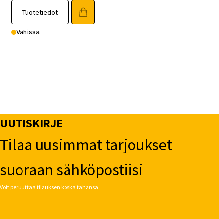
Tuotetiedot
Vähissä
UUTISKIRJE
Tilaa uusimmat tarjoukset
suoraan sähköpostiisi
Voit peruuttaa tilauksen koska tahansa.