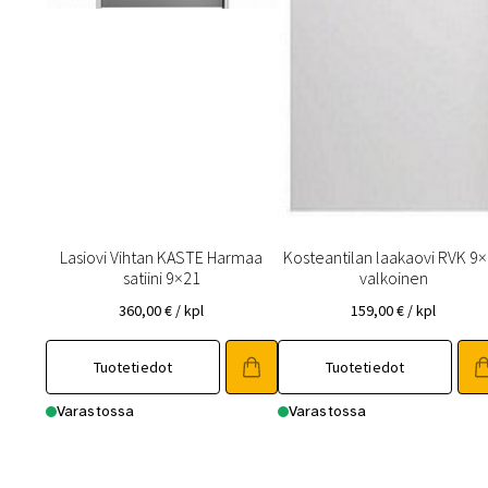
Lasiovi Vihtan KASTE Harmaa
Kosteantilan laakaovi RVK 9
satiini 9×21
valkoinen
360,00
€
/ kpl
159,00
€
/ kpl
Tällä
Tuotetiedot
Tuotetiedot
tuotteella
on
Varastossa
Varastossa
useampi
muunnelma.
Voit