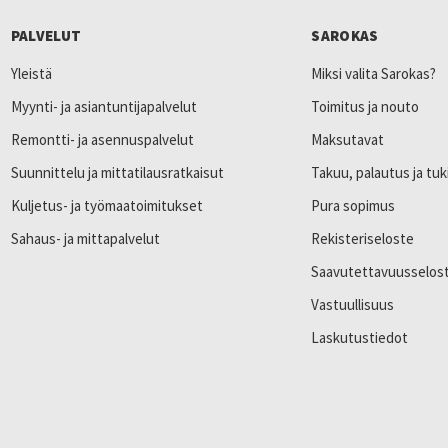
PALVELUT
SAROKAS
Yleistä
Miksi valita Sarokas?
Myynti- ja asiantuntijapalvelut
Toimitus ja nouto
Remontti- ja asennuspalvelut
Maksutavat
Suunnittelu ja mittatilausratkaisut
Takuu, palautus ja tuk
Kuljetus- ja työmaatoimitukset
Pura sopimus
Sahaus- ja mittapalvelut
Rekisteriseloste
Saavutettavuusselos
Vastuullisuus
Laskutustiedot