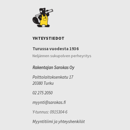
YHTEYSTIEDOT
Turussa vuodesta 1936
Neljännen sukupolven perheyritys
Rakentajan Sarokas Oy
Polttolaitoksenkatu 17
20380 Turku
02 275 2050
myynti@sarokas.fi
Y-tunnus: 0915304-6
Myyntitiimi ja yhteyshenkilöt