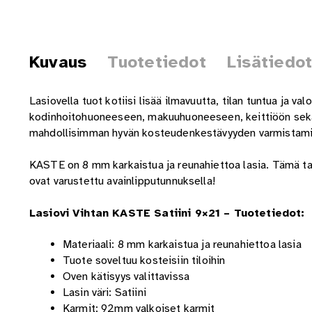
Kuvaus
Tuotetiedot
Lisätiedo
Lasiovella tuot kotiisi lisää ilmavuutta, tilan tuntua ja va
kodinhoitohuoneeseen, makuuhuoneeseen, keittiöön sekä 
mahdollisimman hyvän kosteudenkestävyyden varmistamisek
KASTE on 8 mm karkaistua ja reunahiettoa lasia. Tämä ta
ovat varustettu avainlipputunnuksella!
Lasiovi Vihtan KASTE Satiini 9×21 – Tuotetiedot:
Materiaali: 8 mm karkaistua ja reunahiettoa lasia
Tuote soveltuu kosteisiin tiloihin
Oven kätisyys valittavissa
Lasin väri: Satiini
Karmit: 92mm valkoiset karmit