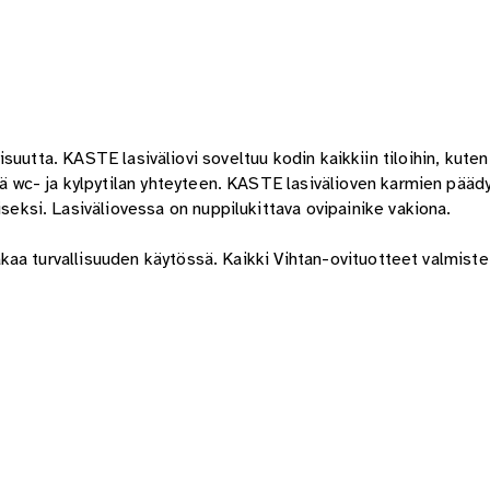
t
loisuutta. KASTE lasiväliovi soveltuu kodin kaikkiin tiloihin, kuten
wc- ja kylpytilan yhteyteen. KASTE lasivälioven karmien pääd
si. Lasiväliovessa on nuppilukittava ovipainike vakiona.
kaa turvallisuuden käytössä. Kaikki Vihtan-ovituotteet valmis