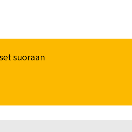
tehdä
valinnat
tuotteen
sivulla.
set suoraan