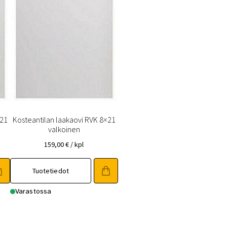
×21
Kosteantilan laakaovi RVK 8×21
valkoinen
159,00
€
/ kpl
Tällä
Tuotetiedot
tuotteella
on
Varastossa
useampi
muunnelma.
Voit