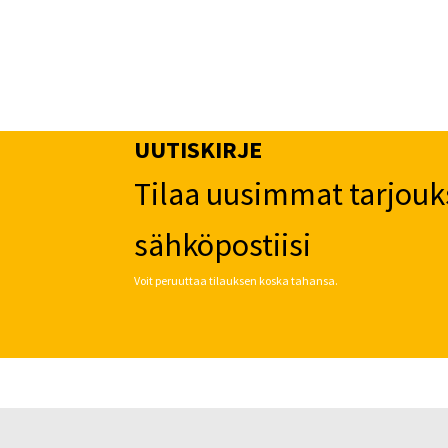
tehdä
valinnat
tuotteen
sivulla.
UUTISKIRJE
Tilaa uusimmat tarjouk
sähköpostiisi
Voit peruuttaa tilauksen koska tahansa.