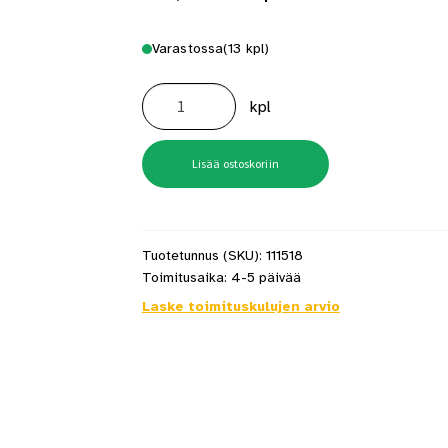
Varastossa
(13 kpl)
Lasiovi
Vihtan
kpl
KASTE
Satiini
9x21
määrä
Lisää ostoskoriin
Tuotetunnus (SKU):
111518
Toimitusaika:
4-5 päivää
Laske toimituskulujen arvio