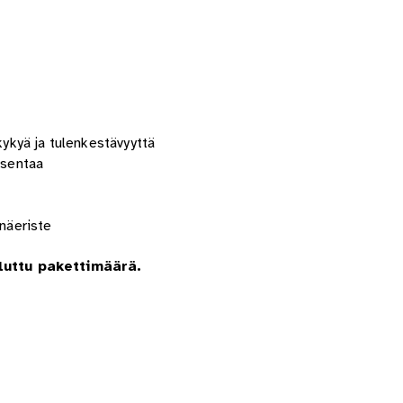
ykyä ja tulenkestävyyttä
asentaa
inäeriste
aluttu pakettimäärä.