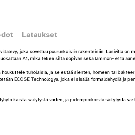
edot
Lataukset
illalevy, joka soveltuu puurunkoisiin rakenteisiin. Lasivilla on
oluokaltaan A1, mikä tekee siitä sopivan sekä lämmön- että ään
kä houkuttele tuholaisia, ja se estää sienten, homeen tai bakteer
tetään ECOSE Technologya, joka ei sisällä formaldehydiä ja peru
ytaikaista säilytystä varten, ja pidempiaikaista säilytystä vart