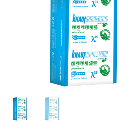
Toimitustavat- ja kulut
Tummuneet tai kuivat lauteet? Näin