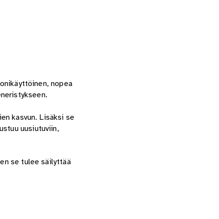
 monikäyttöinen, nopea
eneristykseen.
ien kasvun. Lisäksi se
stuu uusiutuviin,
en se tulee säilyttää