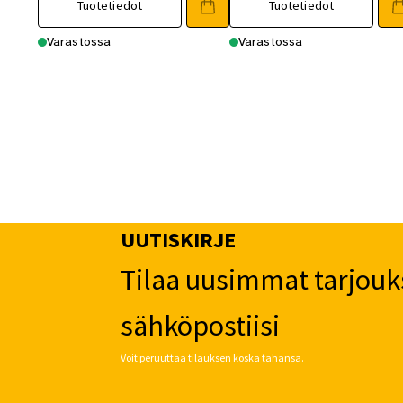
Tuotetiedot
Tuotetiedot
Varastossa
Varastossa
UUTISKIRJE
Tilaa uusimmat tarjouk
sähköpostiisi
Voit peruuttaa tilauksen koska tahansa.