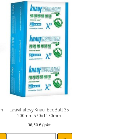
mm
Lasivillalevy Knauf EcoBatt 35
200mm 570x1170mm
38,50
€
/ pkt