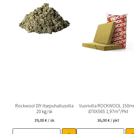
Rockwool DIY itsepuhallusvilla
Vuorivilla ROCKWOOL 150
20 kg/sk
870X565 1,97m²/Pkt
39,00
€
/ sk
36,00
€
/ pkt