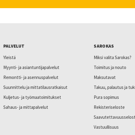
PALVELUT
SAROKAS
Yleistä
Miksi valita Sarokas?
Myynti- ja asiantuntijapalvelut
Toimitus ja nouto
Remontti- ja asennuspalvelut
Maksutavat
Suunnittelu ja mittatilausratkaisut
Takuu, palautus ja tuk
Kuljetus- ja työmaatoimitukset
Pura sopimus
Sahaus- ja mittapalvelut
Rekisteriseloste
Saavutettavuusselos
Vastuullisuus