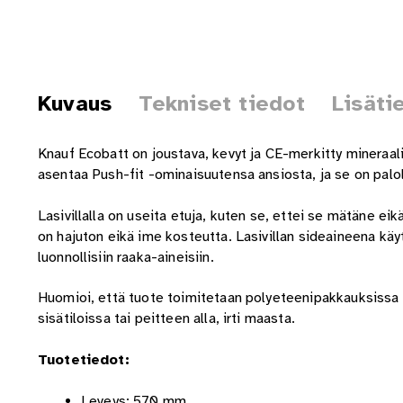
Kuvaus
Tekniset tiedot
Lisäti
Knauf Ecobatt on joustava, kevyt ja CE-merkitty mineraaliv
asentaa Push-fit -ominaisuutensa ansiosta, ja se on pal
Lasivillalla on useita etuja, kuten se, ettei se mätäne ei
on hajuton eikä ime kosteutta. Lasivillan sideaineena käy
luonnollisiin raaka-aineisiin.
Huomioi, että tuote toimitetaan polyeteenipakkauksissa lyh
sisätiloissa tai peitteen alla, irti maasta.
Tuotetiedot:
Leveys: 570 mm