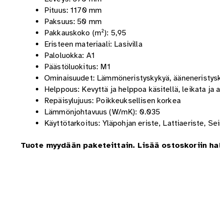
Pituus: 1170 mm
Paksuus: 50 mm
Pakkauskoko (m²): 5,95
Eristeen materiaali: Lasivilla
Paloluokka: A1
Päästöluokitus: M1
Ominaisuudet: Lämmöneristyskykyä, ääneneristysk
Helppous: Kevyttä ja helppoa käsitellä, leikata ja 
Repäisylujuus: Poikkeuksellisen korkea
Lämmönjohtavuus (W/mK): 0.035
Käyttötarkoitus: Yläpohjan eriste, Lattiaeriste, Se
Tuote myydään paketeittain. Lisää ostoskoriin h