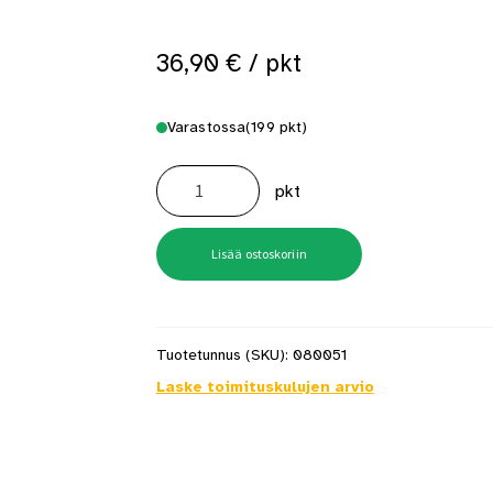
 saat saunan puupinnat taas siisteiksi
Usein kysytyt kysymykset 
36,90
€
/ pkt
Varastossa
(199 pkt)
Lasivillalevy
Knauf
pkt
EcoBatt
35
50mm
570x1170mm
määrä
Lisää ostoskoriin
Tuotetunnus (SKU):
080051
Laske toimituskulujen arvio