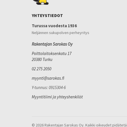
YHTEYSTIEDOT
Turussa vuodesta 1936
Neljännen sukupolven perheyritys
Rakentajan Sarokas Oy
Polttolaitoksenkatu 17
20380 Turku
02 275 2050
myynti@sarokas.fi
Y-tunnus: 0915304-6
Myyntitiimi ja yhteyshenkilöt
© 2026 Rakentajan Sarokas Oy. Kaikki oikeudet pidätetä