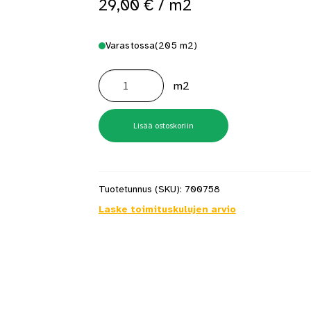
29,00
€
/ m2
 saat saunan puupinnat taas siisteiksi
Usein kysytyt kysymykset 
Varastossa
(205 m2)
Lattialaatta
Boston
m2
Gris
45X45
määrä
Lisää ostoskoriin
Tuotetunnus (SKU):
700758
Laske toimituskulujen arvio