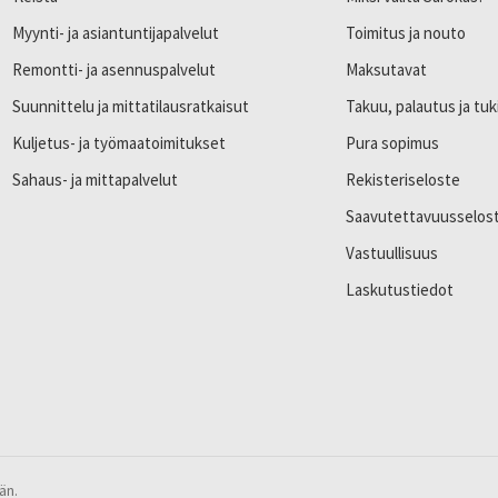
Myynti- ja asiantuntijapalvelut
Toimitus ja nouto
Remontti- ja asennuspalvelut
Maksutavat
Suunnittelu ja mittatilausratkaisut
Takuu, palautus ja tuk
Kuljetus- ja työmaatoimitukset
Pura sopimus
Sahaus- ja mittapalvelut
Rekisteriseloste
Saavutettavuusselos
Vastuullisuus
Laskutustiedot
än.