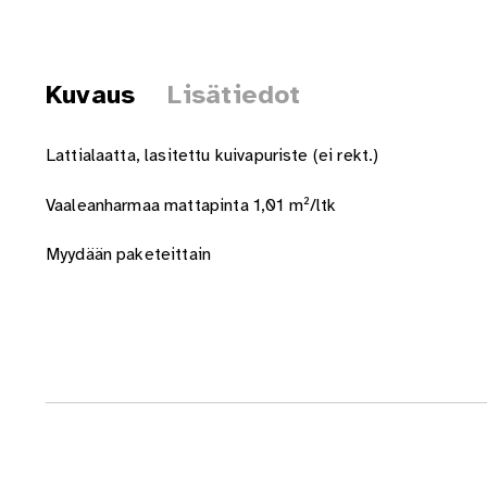
Kuvaus
Lisätiedot
Lattialaatta, lasitettu kuivapuriste (ei rekt.)
Vaaleanharmaa mattapinta 1,01 m²/ltk
Myydään paketeittain