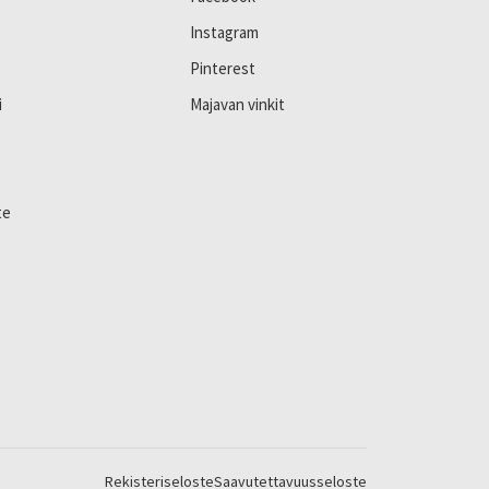
Instagram
Pinterest
i
Majavan vinkit
te
Rekisteriseloste
Saavutettavuusseloste