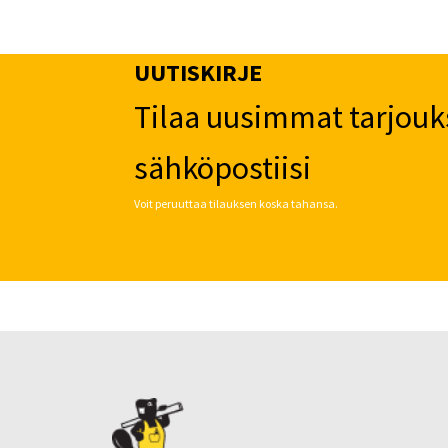
UUTISKIRJE
Tilaa uusimmat tarjouk
sähköpostiisi
Voit peruuttaa tilauksen koska tahansa.