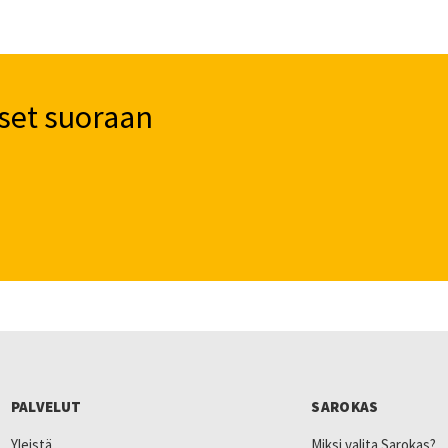
set suoraan
PALVELUT
SAROKAS
Yleistä
Miksi valita Sarokas?