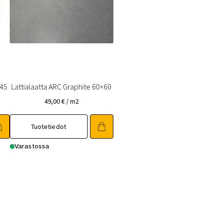
X45
Lattialaatta ARC Graphite 60×60
49,00
€
/ m2
Tuotetiedot
Varastossa