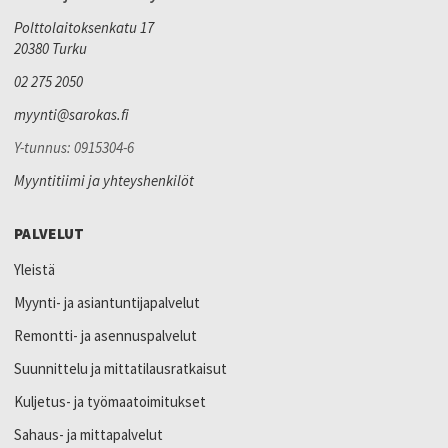
Polttolaitoksenkatu 17
20380 Turku
02 275 2050
myynti@sarokas.fi
Y-tunnus: 0915304-6
Myyntitiimi ja yhteyshenkilöt
PALVELUT
Yleistä
Myynti- ja asiantuntijapalvelut
Remontti- ja asennuspalvelut
Suunnittelu ja mittatilausratkaisut
Kuljetus- ja työmaatoimitukset
Sahaus- ja mittapalvelut