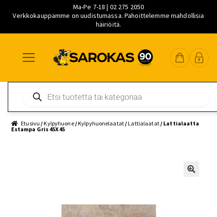
Ma-Pe 7-18 | 02 275 2050
Verkkokauppamme on uudistumassa. Pahoittelemme mahdollisia
häiriöitä.
Siirry
Siirry
Siirry
navigointiin
sisältöön
pääsisältöön
Products
search
Etusivu
/
Kylpyhuone
/
Kylpyhuonelaatat
/
Lattialaatat
/ Lattialaatta
Estampa Gris 45X45