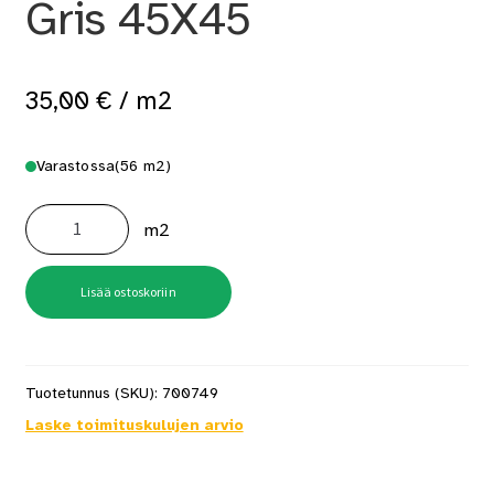
Gris 45X45
35,00
€
/ m2
Varastossa
(56 m2)
Lattialaatta
Estampa
m2
Gris
45X45
määrä
Lisää ostoskoriin
Tuotetunnus (SKU):
700749
Laske toimituskulujen arvio