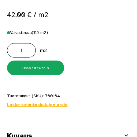
42,00
€
/ m2
Varastossa
(115 m2)
Lattialaatta
Super
m2
White
60X60
ED
määrä
Lisää ostoskoriin
Tuotetunnus (SKU):
700104
Laske toimituskulujen arvio
Kuvaus