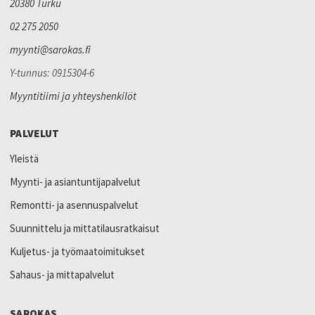
20380 Turku
02 275 2050
myynti@sarokas.fi
Y-tunnus: 0915304-6
Myyntitiimi ja yhteyshenkilöt
PALVELUT
Yleistä
Myynti- ja asiantuntijapalvelut
Remontti- ja asennuspalvelut
Suunnittelu ja mittatilausratkaisut
Kuljetus- ja työmaatoimitukset
Sahaus- ja mittapalvelut
SAROKAS