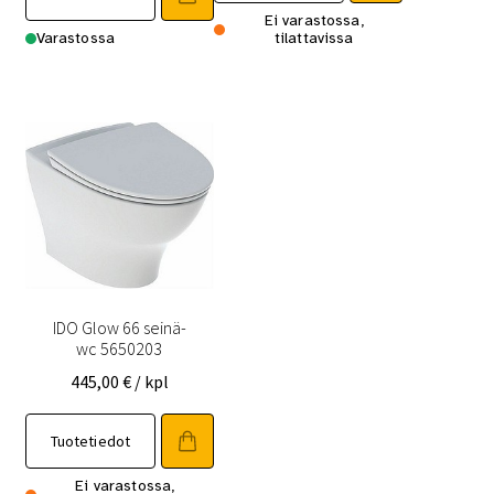
Ei varastossa,
Varastossa
tilattavissa
IDO Glow 66 seinä-
wc 5650203
445,00
€
/ kpl
Tuotetiedot
Ei varastossa,