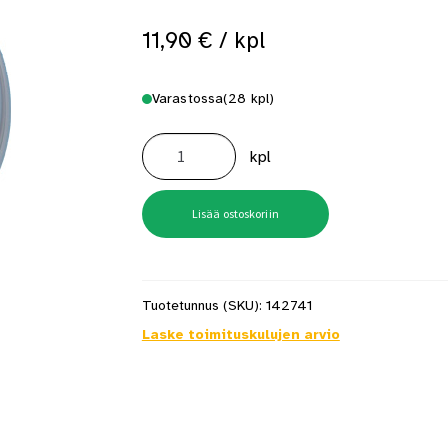
11,90
€
/ kpl
Varastossa
(28 kpl)
Lautasventtiili
100mm
kpl
RK-
T
100
Teräskansi
määrä
Lisää ostoskoriin
Tuotetunnus (SKU):
142741
Laske toimituskulujen arvio