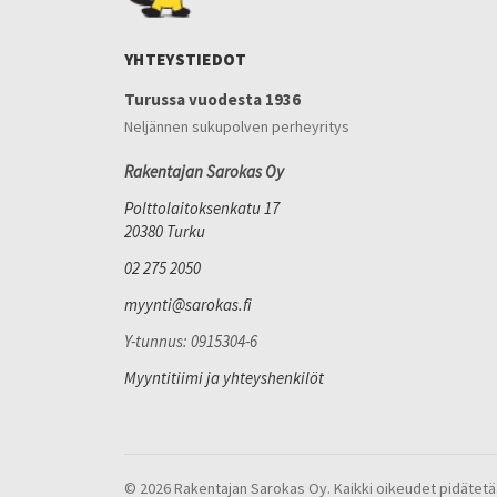
YHTEYSTIEDOT
Turussa vuodesta 1936
Neljännen sukupolven perheyritys
Rakentajan Sarokas Oy
Polttolaitoksenkatu 17
20380 Turku
02 275 2050
myynti@sarokas.fi
Y-tunnus: 0915304-6
Myyntitiimi ja yhteyshenkilöt
© 2026 Rakentajan Sarokas Oy. Kaikki oikeudet pidätetä