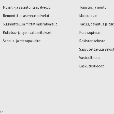
Myynti- ja asiantuntijapalvelut
Toimitus ja nouto
Remontti- ja asennuspalvelut
Maksutavat
Suunnittelu ja mittatilausratkaisut
Takuu, palautus ja tuk
Kuljetus- ja työmaatoimitukset
Pura sopimus
Sahaus- ja mittapalvelut
Rekisteriseloste
Saavutettavuusselos
Vastuullisuus
Laskutustiedot
än.