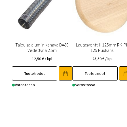
Taipuisa alumiinikanava D=80
Lautasventtiili 125mm RK-P
Vedettynä 2.5m
125 Puukansi
12,50
€
/ kpl
25,50
€
/ kpl
Tuotetiedot
Tuotetiedot
Varastossa
Varastossa