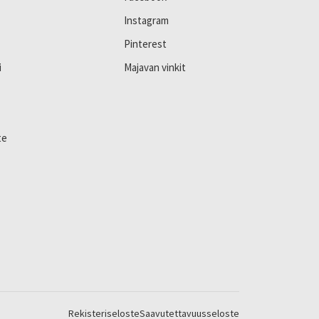
Instagram
Pinterest
i
Majavan vinkit
te
Rekisteriseloste
Saavutettavuusseloste