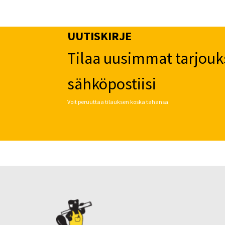
UUTISKIRJE
Tilaa uusimmat tarjouk
sähköpostiisi
Voit peruuttaa tilauksen koska tahansa.