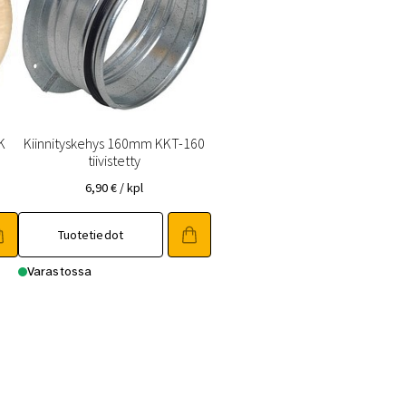
K
Kiinnityskehys 160mm KKT-160
tiivistetty
6,90
€
/ kpl
Tuotetiedot
Varastossa