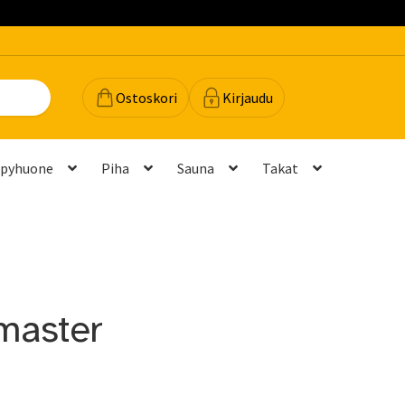
Ostoskori
Kirjaudu
lpyhuone
Piha
Sauna
Takat
dot
Majavan vinkit
Majavatili
Maksutavat
Meistä
teyttä
Palautukset ja vaihdot
Palvelut
Peruuttamispyyntö
master
elu ja mittatilausratkaisut
Takuu ja tuki
(FAQ)
Vastuullisuus
Yhteystiedot