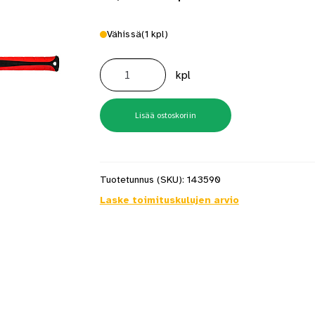
Vähissä
(1 kpl)
Leka
4500g
kpl
Promaster
määrä
Lisää ostoskoriin
Tuotetunnus (SKU):
143590
Laske toimituskulujen arvio