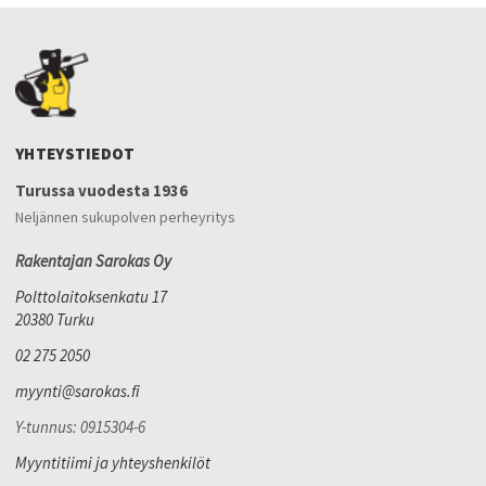
YHTEYSTIEDOT
Turussa vuodesta 1936
Neljännen sukupolven perheyritys
Rakentajan Sarokas Oy
Polttolaitoksenkatu 17
20380 Turku
02 275 2050
myynti@sarokas.fi
Y-tunnus: 0915304-6
Myyntitiimi ja yhteyshenkilöt