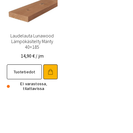
valinnat
valinnat
tuotteen
tuotteen
sivulla.
sivulla.
Laudelauta Lunawood
Lämpökäsitelty Mänty
40×185
14,90
€
/ jm
Tuotetiedot
Ei varastossa,
tilattavissa