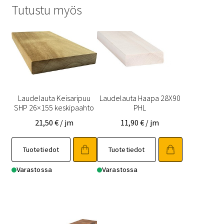
Tutustu myös
Laudelauta Keisaripuu
Laudelauta Haapa 28X90
SHP 26×155 keskipaahto
PHL
21,50
€
/ jm
11,90
€
/ jm
Tällä
Tällä
Tuotetiedot
Tuotetiedot
tuotteella
tuotteella
on
on
Varastossa
Varastossa
useampi
useampi
muunnelma.
muunnelma.
Voit
Voit
tehdä
tehdä