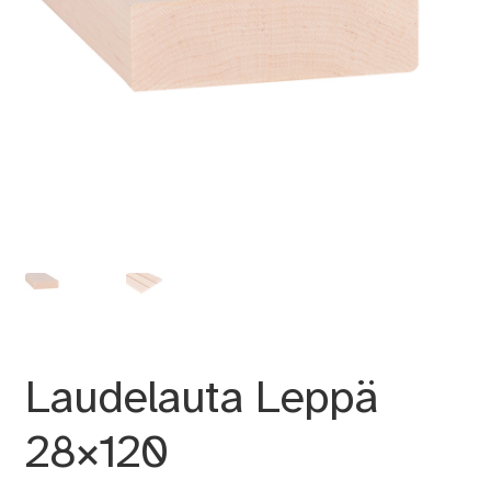
Laudelauta Leppä
28×120