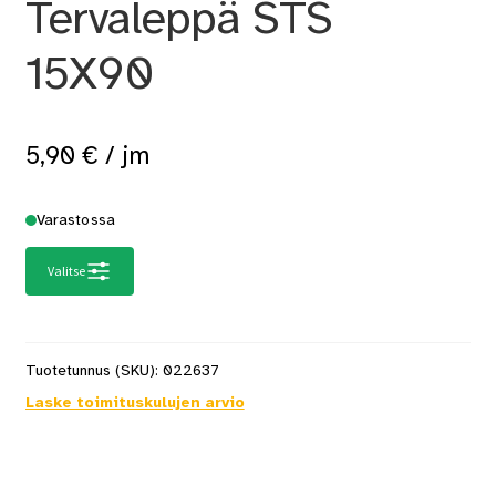
Tervaleppä STS
15X90
5,90
€
/ jm
Varastossa
Valitse
Tuotetunnus (SKU):
022637
Laske toimituskulujen arvio