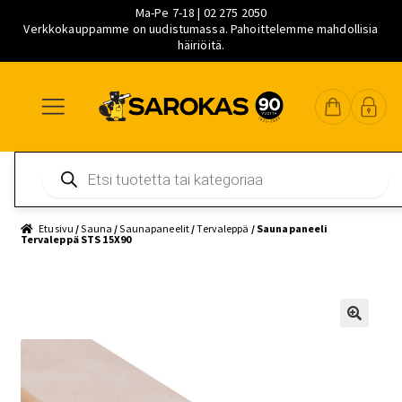
Ma-Pe 7-18 | 02 275 2050
Verkkokauppamme on uudistumassa. Pahoittelemme mahdollisia
häiriöitä.
Siirry
Siirry
Siirry
navigointiin
sisältöön
pääsisältöön
Products
search
Etusivu
/
Sauna
/
Saunapaneelit
/
Tervaleppä
/ Saunapaneeli
Tervaleppä STS 15X90