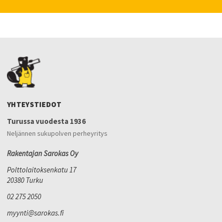
YHTEYSTIEDOT
Turussa vuodesta 1936
Neljännen sukupolven perheyritys
Rakentajan Sarokas Oy
Polttolaitoksenkatu 17
20380 Turku
02 275 2050
myynti@sarokas.fi