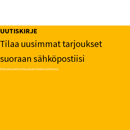
tehdä
valinnat
tuotteen
sivulla.
UUTISKIRJE
Tilaa uusimmat tarjoukset
suoraan sähköpostiisi
Voit peruuttaa tilauksen koska tahansa.