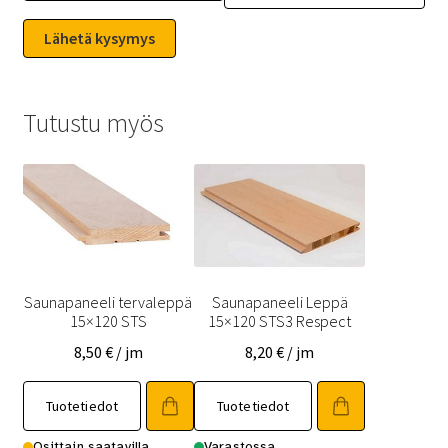
Tutustu myös
Saunapaneeli tervaleppä
Saunapaneeli Leppä
15×120 STS
15×120 STS3 Respect
8,50
€
/ jm
8,20
€
/ jm
Tällä
Tällä
Tuotetiedot
Tuotetiedot
tuotteella
tuotteella
on
on
Osittain saatavilla
Varastossa