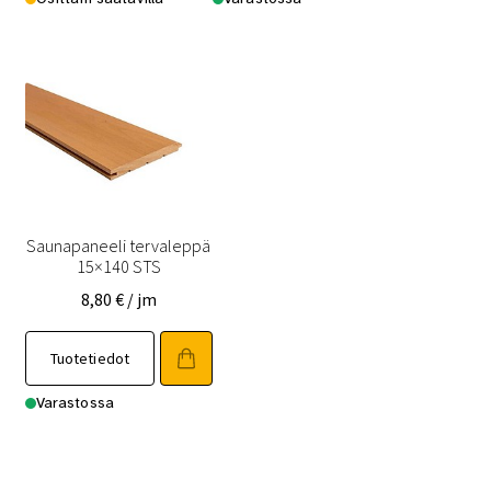
useampi
useampi
muunnelma.
muunnelma.
Voit
Voit
tehdä
tehdä
valinnat
valinnat
tuotteen
tuotteen
sivulla.
sivulla.
Saunapaneeli tervaleppä
15×140 STS
8,80
€
/ jm
Tällä
Tuotetiedot
tuotteella
on
Varastossa
useampi
muunnelma.
Voit