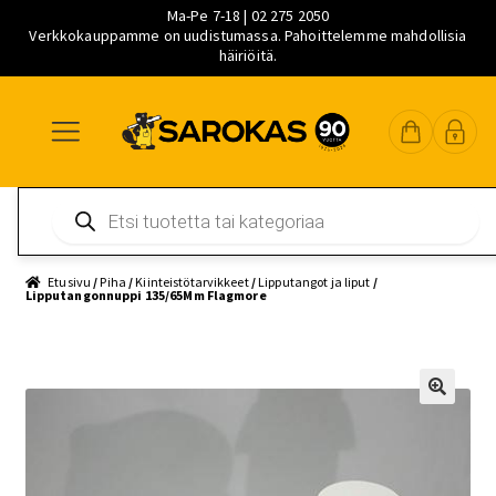
Ma-Pe 7-18 | 02 275 2050
Verkkokauppamme on uudistumassa. Pahoittelemme mahdollisia
häiriöitä.
Siirry
Siirry
Siirry
navigointiin
sisältöön
pääsisältöön
Products
search
Etusivu
/
Piha
/
Kiinteistötarvikkeet
/
Lipputangot ja liput
/
Lipputangonnuppi 135/65Mm Flagmore