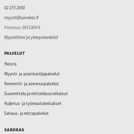
02 275 2050
myynti@sarokas.fi
Y-tunnus: 0915304-6
Myyntitiimi ja yhteyshenkilöt
PALVELUT
Yleistä
Myynti- ja asiantuntijapalvelut
Remontti- ja asennuspalvelut
Suunnittelu ja mittatilausratkaisut
Kuljetus- ja työmaatoimitukset
Sahaus- ja mittapalvelut
SAROKAS