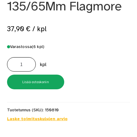
135/65Mm Flagmore
37,90
€
/ kpl
Varastossa
(6 kpl)
Lipputangonnuppi
135/65Mm
kpl
Flagmore
määrä
Lisää ostoskoriin
Tuotetunnus (SKU):
150810
Laske toimituskulujen arvio