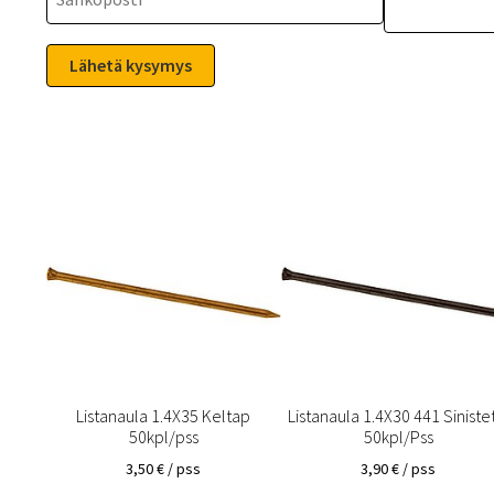
Listanaula 1.4X35 Keltap
Listanaula 1.4X30 441 Siniste
50kpl/pss
50kpl/Pss
3,50
€
/ pss
3,90
€
/ pss