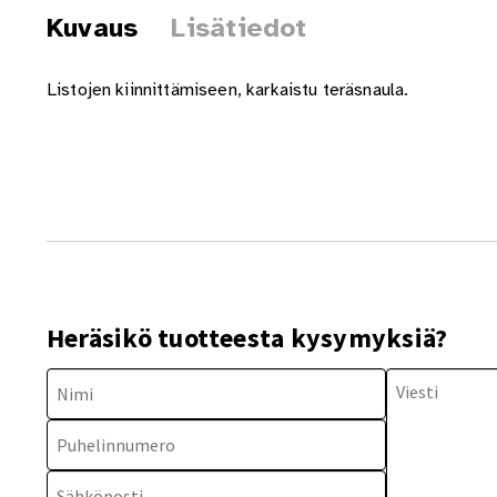
Kuvaus
Lisätiedot
Listojen kiinnittämiseen, karkaistu teräsnaula.
Heräsikö tuotteesta kysymyksiä?