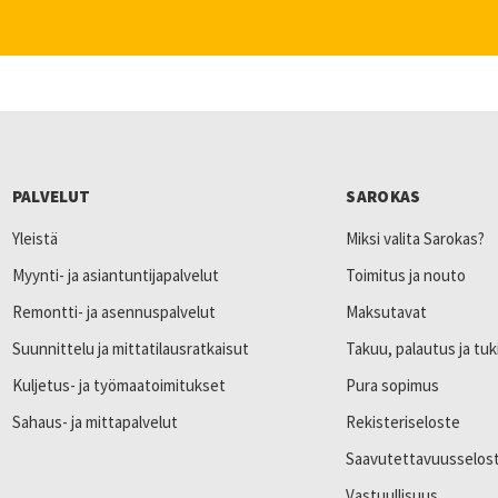
PALVELUT
SAROKAS
Yleistä
Miksi valita Sarokas?
Myynti- ja asiantuntijapalvelut
Toimitus ja nouto
Remontti- ja asennuspalvelut
Maksutavat
Suunnittelu ja mittatilausratkaisut
Takuu, palautus ja tuk
Kuljetus- ja työmaatoimitukset
Pura sopimus
Sahaus- ja mittapalvelut
Rekisteriseloste
Saavutettavuusselos
Vastuullisuus