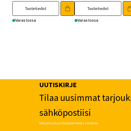
Tuotetiedot
Tuotetiedot
Varastossa
Varastossa
UUTISKIRJE
Tilaa uusimmat tarjouk
sähköpostiisi
Voit peruuttaa tilauksen koska tahansa.