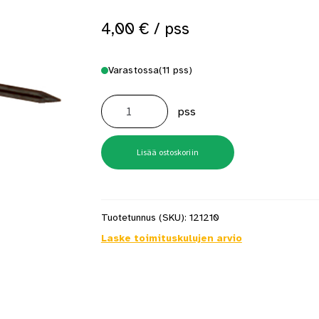
4,00
€
/ pss
Varastossa
(11 pss)
Listanaula
1.4X40
pss
441
Sinistetty
50kpl/Pss
määrä
Lisää ostoskoriin
Tuotetunnus (SKU):
121210
Laske toimituskulujen arvio