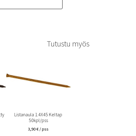
Tutustu myös
tty
Listanaula 1.4X45 Keltap
50kpl/pss
3,90
€
/ pss