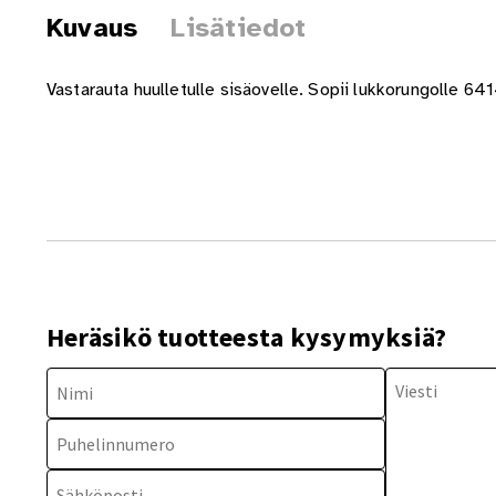
Kuvaus
Lisätiedot
Vastarauta huulletulle sisäovelle. Sopii lukkorungolle 6
Heräsikö tuotteesta kysymyksiä?