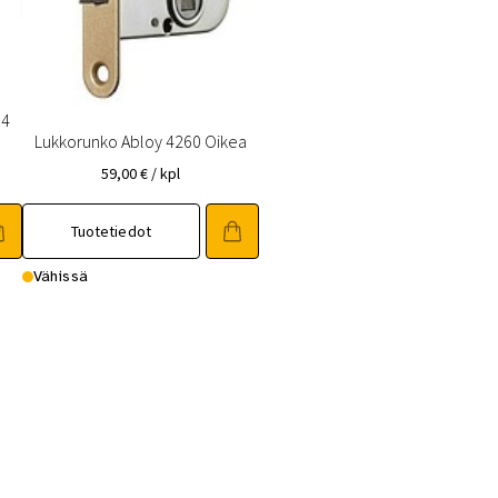
14
Lukkorunko Abloy 4260 Oikea
59,00
€
/ kpl
Tuotetiedot
Vähissä