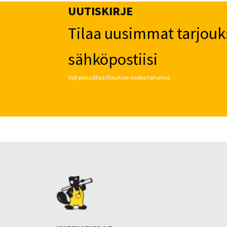
UUTISKIRJE
Tilaa uusimmat tarjouk
sähköpostiisi
Voit peruuttaa tilauksen koska tahansa.