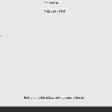
Pinterest
i
Majavan vinkit
te
Rekisteriseloste
Saavutettavuusseloste