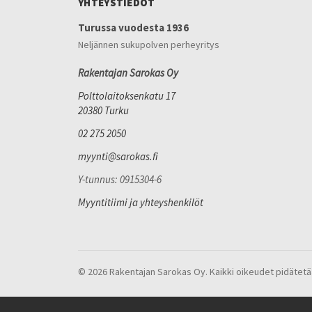
YHTEYSTIEDOT
Turussa vuodesta 1936
Neljännen sukupolven perheyritys
Rakentajan Sarokas Oy
Polttolaitoksenkatu 17
20380 Turku
02 275 2050
myynti@sarokas.fi
Y-tunnus: 0915304-6
Myyntitiimi ja yhteyshenkilöt
© 2026 Rakentajan Sarokas Oy. Kaikki oikeudet pidätetä