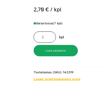
2,70
€
/ kpl
Varastossa
(7 kpl)
Lukon
vastarauta
kpl
huulletulle
väliovelle
0068
määrä
Lisää ostoskoriin
Tuotetunnus (SKU):
142319
Laske toimituskulujen arvio