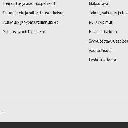
Remontti- ja asennuspalvelut
Maksutavat
Suunnittelu ja mittatilausratkaisut
Takuu, palautus ja tuk
Kuljetus- ja työmaatoimitukset
Pura sopimus
Sahaus- ja mittapalvelut
Rekisteriseloste
Saavutettavuusselos
Vastuullisuus
Laskutustiedot
än.