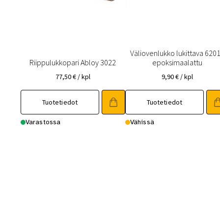
Väliovenlukko lukittava 620
Riippulukkopari Abloy 3022
epoksimaalattu
77,50
€
/ kpl
9,90
€
/ kpl
Tuotetiedot
Tuotetiedot
Varastossa
Vähissä