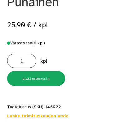
Punainen
25,90
€
/ kpl
Varastossa
(6 kpl)
Luotiväri
225G
kpl
Punainen
määrä
Lisää ostoskoriin
Tuotetunnus (SKU):
146022
Laske toimituskulujen arvio