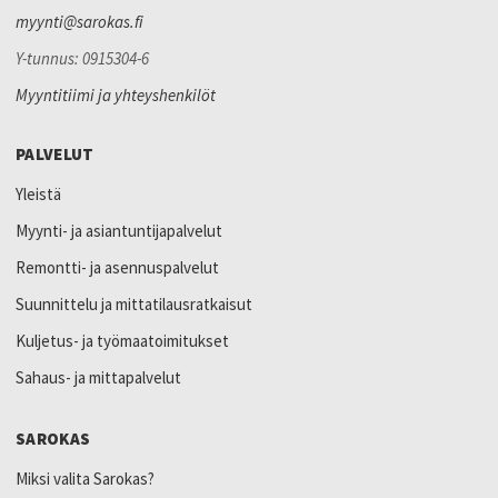
myynti@sarokas.fi
Y-tunnus: 0915304-6
Myyntitiimi ja yhteyshenkilöt
PALVELUT
Yleistä
Myynti- ja asiantuntijapalvelut
Remontti- ja asennuspalvelut
Suunnittelu ja mittatilausratkaisut
Kuljetus- ja työmaatoimitukset
Sahaus- ja mittapalvelut
SAROKAS
Miksi valita Sarokas?