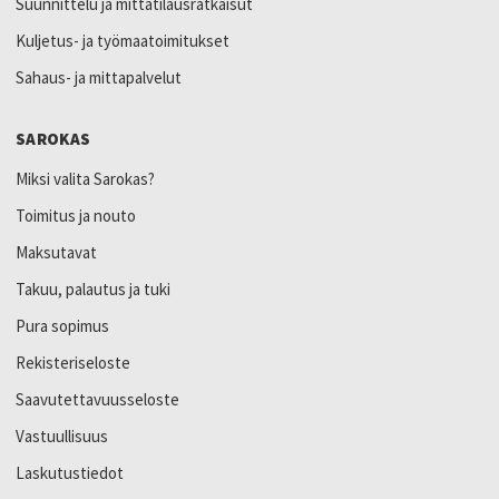
Suunnittelu ja mittatilausratkaisut
Kuljetus- ja työmaatoimitukset
Sahaus- ja mittapalvelut
SAROKAS
Miksi valita Sarokas?
Toimitus ja nouto
Maksutavat
Takuu, palautus ja tuki
Pura sopimus
Rekisteriseloste
Saavutettavuusseloste
Vastuullisuus
Laskutustiedot