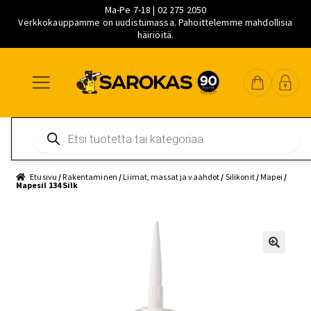
Ma-Pe 7-18 | 02 275 2050
Verkkokauppamme on uudistumassa. Pahoittelemme mahdollisia
häiriöitä.
Siirry
Siirry
Siirry
navigointiin
sisältöön
pääsisältöön
Products
search
Etusivu
/
Rakentaminen
/
Liimat, massat ja vaahdot
/
Silikonit
/
Mapei
/
Mapesil 134 Silk