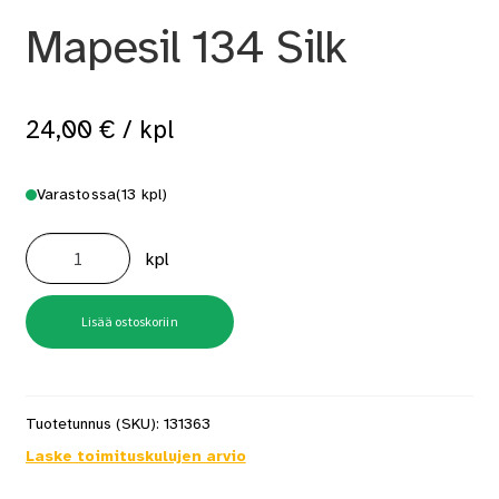
Mapesil 134 Silk
24,00
€
/ kpl
Varastossa
(13 kpl)
Mapesil
134
kpl
Silk
määrä
Lisää ostoskoriin
Tuotetunnus (SKU):
131363
Laske toimituskulujen arvio