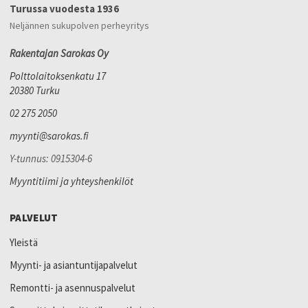
Turussa vuodesta 1936
Neljännen sukupolven perheyritys
Rakentajan Sarokas Oy
Polttolaitoksenkatu 17
20380 Turku
02 275 2050
myynti@sarokas.fi
Y-tunnus: 0915304-6
Myyntitiimi ja yhteyshenkilöt
PALVELUT
Yleistä
Myynti- ja asiantuntijapalvelut
Remontti- ja asennuspalvelut