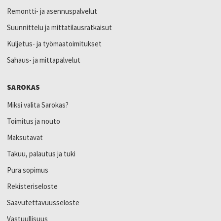
Remontti- ja asennuspalvelut
Suunnittelu ja mittatilausratkaisut
Kuljetus- ja työmaatoimitukset
Sahaus- ja mittapalvelut
SAROKAS
Miksi valita Sarokas?
Toimitus ja nouto
Maksutavat
Takuu, palautus ja tuki
Pura sopimus
Rekisteriseloste
Saavutettavuusseloste
Vastuullisuus