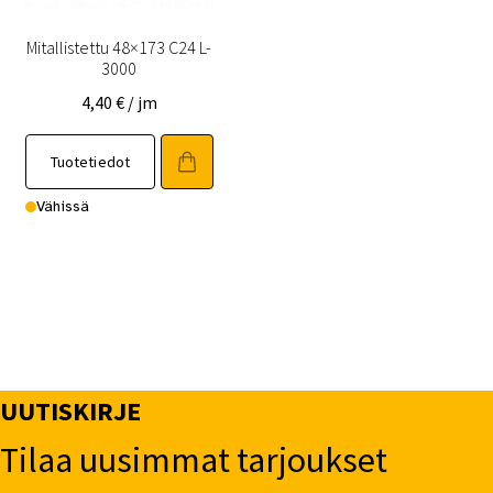
Mitallistettu 48×173 C24 L-
3000
4,40
€
/ jm
Tuotetiedot
Vähissä
UUTISKIRJE
Tilaa uusimmat tarjoukset