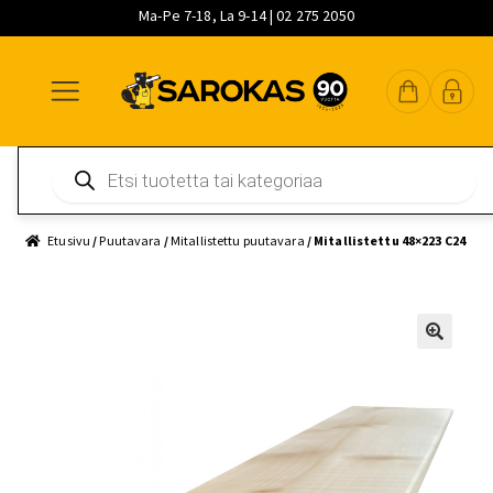
Ma-Pe 7-18, La 9-14 | 02 275 2050
Siirry
Siirry
Siirry
navigointiin
sisältöön
pääsisältöön
Products
search
Etusivu
/
Puutavara
/
Mitallistettu puutavara
/ Mitallistettu 48×223 C24