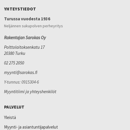
YHTEYSTIEDOT
Turussa vuodesta 1936
Neljännen sukupolven perheyritys
Rakentajan Sarokas Oy
Polttolaitoksenkatu 17
20380 Turku
02 275 2050
myynti@sarokas.fi
Y-tunnus: 0915304-6
Myyntitiimi ja yhteyshenkilöt
PALVELUT
Yleistä
Myynti- ja asiantuntijapalvelut