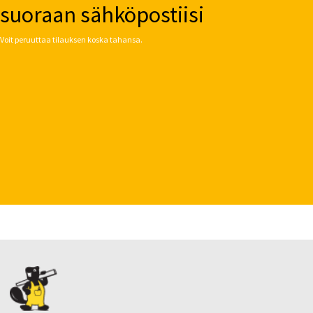
suoraan sähköpostiisi
Voit peruuttaa tilauksen koska tahansa.