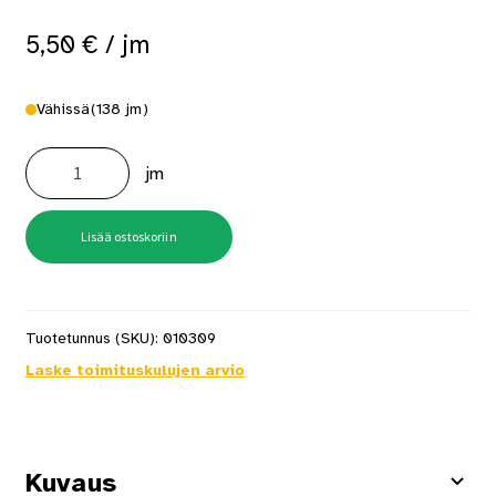
5,50
€
/ jm
Vähissä
(138 jm)
Mitallistettu
48x223
jm
C24
määrä
Lisää ostoskoriin
Tuotetunnus (SKU):
010309
Laske toimituskulujen arvio
Kuvaus